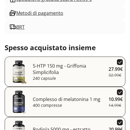
Metodi di pagamento
BRT
Spesso acquistato insieme
5-HTP 150 mg - Griffonia
27.99€
Simplicifolia
32.99€
240 capsule
Complesso di melatonina 1 mg
10.99€
400 compresse
14.99€
Rodiola 5000 mg - estratto
20.99€