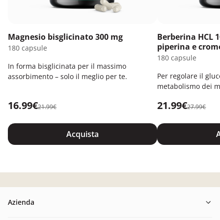
Magnesio bisglicinato 300 mg
Berberina HCL 1
piperina e crom
180 capsule
180 capsule
In forma bisglicinata per il massimo
Per regolare il gluc
assorbimento – solo il meglio per te.
metabolismo dei m
16.99€
21.99€
21.99€
27.99€
Acquista
A
Azienda