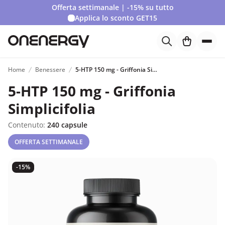
Offerta settimanale | -15% su tutto
Applica lo sconto
GET15
Home
Benessere
5-HTP 150 mg - Griffonia Simplicifolia
5-HTP 150 mg - Griffonia
Simplicifolia
Contenuto:
240 capsule
OFFERTA SETTIMANALE
-15%