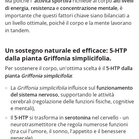
Ma poiché l
'attività sportiva
richiede al corpo
alti livelli
di energia
,
resistenza
e
concentrazione
mentale
, è
importante che questi fattori chiave siano bilanciati a
un livello ottimale, poiché il corpo e la mente lavorano
in tandem.
Un sostegno naturale ed efficace: 5-HTP
dalla pianta Griffonia simplicifolia.
Per sostenere il corpo, un'ottima scelta è il
5-HTP dalla
pianta
Griffonia simplicifolia
:
La
Griffonia simplicifolia
influisce sul
funzionamento
del sistema nervoso
, supportando le attività
cerebrali (regolazione delle funzioni fisiche, cognitive
e mentali),
Il
5-HTP
si trasforma in
serotonina
nel cervello - un
neurotrasmettitore che regola numerose funzioni
(tra cui l'umore, il sonno, l'appetito e il benessere
generale).