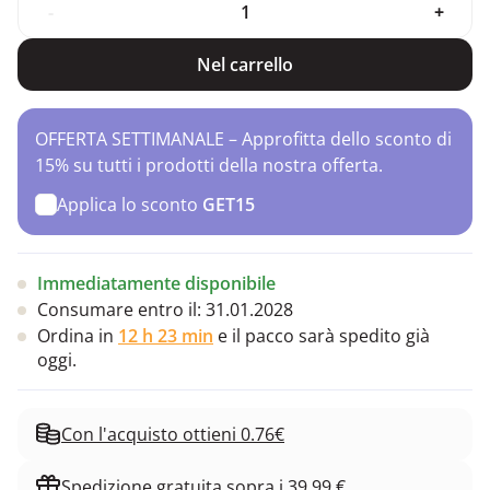
-
+
Nel carrello
OFFERTA SETTIMANALE – Approfitta dello sconto di
15% su tutti i prodotti della nostra offerta.
Applica lo sconto
GET15
Immediatamente disponibile
Consumare entro il:
31.01.2028
Ordina in
12 h 23 min
e il pacco sarà spedito già
oggi.
Con l'acquisto ottieni 0.76€
Spedizione gratuita sopra i 39.99 €