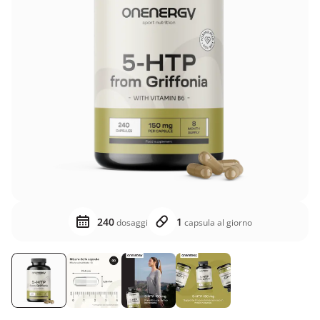
240
1
dosaggi
capsula al giorno