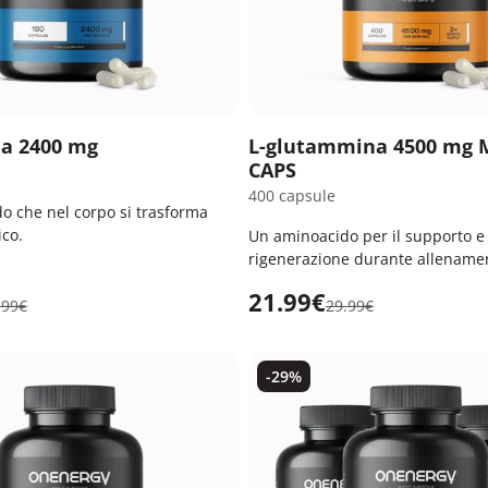
na 2400 mg
L-glutammina 4500 mg
CAPS
400 capsule
o che nel corpo si trasforma
ico.
Un aminoacido per il supporto e 
rigenerazione durante allename
intensivi.
21.99€
.99€
29.99€
-29%