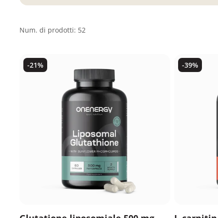
Num. di prodotti: 52
-21%
-39%