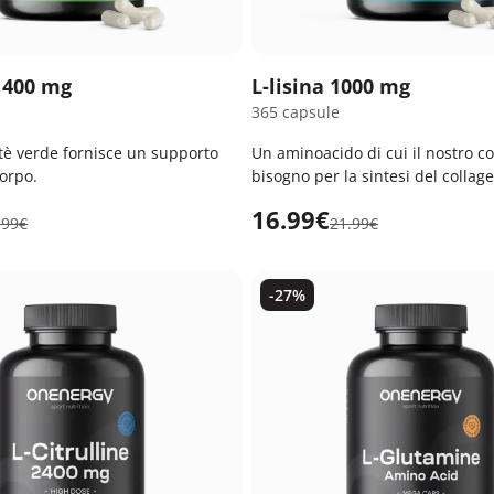
 400 mg
L-lisina 1000 mg
365 capsule
tè verde fornisce un supporto
Un aminoacido di cui il nostro c
orpo.
bisogno per la sintesi del collag
proteine.
16.99€
.99€
21.99€
-27%