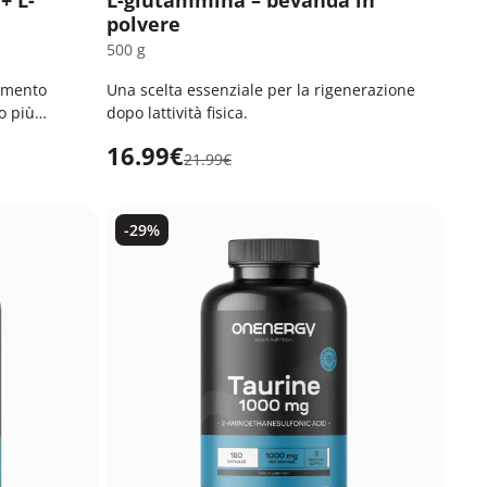
+ L-
L-glutammina – bevanda in
polvere
500 g
namento
Una scelta essenziale per la rigenerazione
o più
dopo lattività fisica.
16.99€
21.99€
-29%