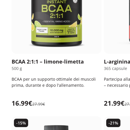
BCAA 2:1:1 – limone-limetta
L-arginin
500 g
365 capsule
BCAA per un supporto ottimale dei muscoli
Partecipa all
prima, durante e dopo l'allenamento.
– necessario 
16.99€
21.99€
27.99€
27
-15%
-21%