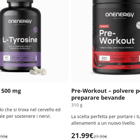
a 500 mg
Pre-Workout – polvere p
preparare bevande
310 g
 che si trova nel cervello ed
e per sostenere i nervi.
La scelta perfetta per portare i t
allenamenti a un nuovo livello.
21.99€
.99€
27.99€