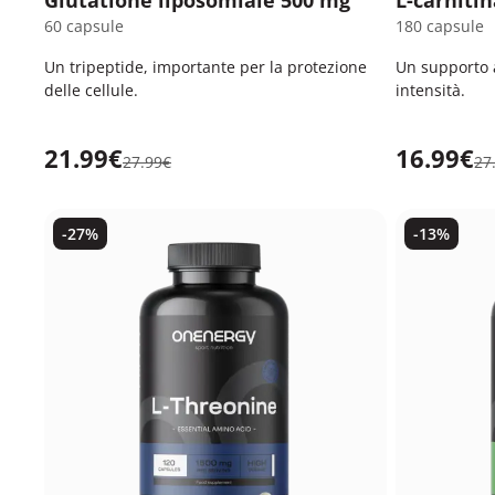
Glutatione liposomiale 500 mg
L-carniti
60 capsule
180 capsule
Un tripeptide, importante per la protezione
Un supporto a
delle cellule.
intensità.
21.99€
16.99€
27.99€
27
-27%
-13%