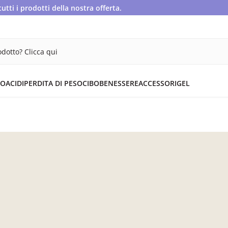
ti i prodotti della nostra offerta.
dotto? Clicca qui
OACIDI
PERDITA DI PESO
CIBO
BENESSERE
ACCESSORI
GEL