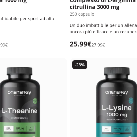
na 1000 mg
Complesso di L-arginina 
citrullina 3000 mg
250 capsule
ffidabile per sport ad alta
Un duo imbattibile per un alle
ancora più efficace e un recuper
veloce.
25.99€
.99€
27.99€
-23%