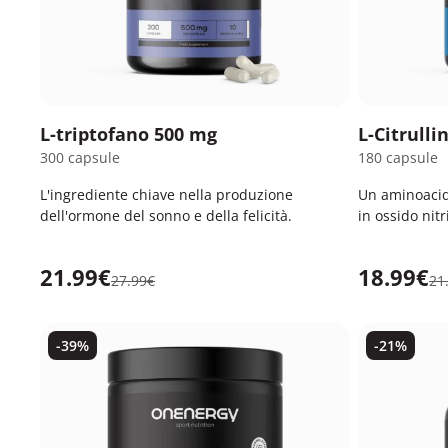
L-triptofano 500 mg
L-Citrulli
300 capsule
180 capsule
L'ingrediente chiave nella produzione
Un aminoacid
dell'ormone del sonno e della felicità.
in ossido nitr
21.99€
18.99€
27.99€
21
-39%
-21%