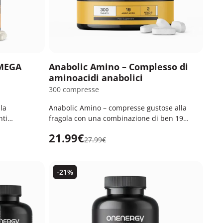
 MEGA
Anabolic Amino – Complesso di
aminoacidi anabolici
300 compresse
la
Anabolic Amino – compresse gustose alla
nti
fragola con una combinazione di ben 19
aminoacidi anabolici.
21.99€
27.99€
-21%