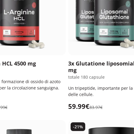
a HCL 4500 mg
3x Glutatione liposomia
mg
totale 180 capsule
a formazione di ossido di azoto
per la circolazione sanguigna.
Un tripeptide, importante per la
delle cellule.
59.99€
.99€
83.97€
-21%