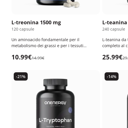
L-treonina 1500 mg
L-teanina
120 capsule
240 capsule
Un aminoacido fondamentale per il
L-teanina da 
metabolismo dei grassi e per i tessuti
completo al c
connettivi.
10.99€
25.99€
14.99€
29
-21%
-14%