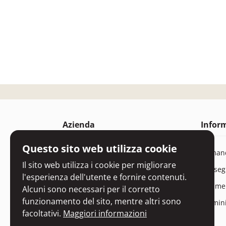
Azienda
Infor
Questo sito web utilizza cookie
Chi siamo
Domand
Il sito web utilizza i cookie per migliorare
Contattaci
Conseg
l'esperienza dell'utente e fornire contenuti.
EKO certificato
Strume
Alcuni sono necessari per il corretto
funzionamento del sito, mentre altri sono
Termini
facoltativi.
Maggiori informazioni