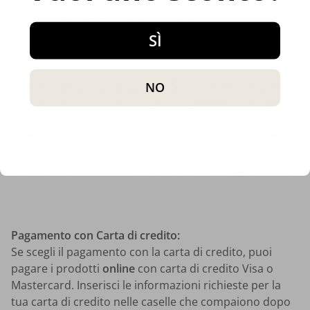
melatonina, la soluzione di Lugol e il DMSO, ma è
disponibile per tutti gli altri prodotti.
SÌ
Pagamento con contrassegno:
Se scegli di effettuare il
NO
pagamento con contrassegno, paghi la merce ordinata
al corriere (BRT / GLS) con contanti/carta quando
quest'ultimo ti consegna la merce ordinata. Le spese
per il pagamento con contrassegno sono indicate nel
totale del tuo ordine. Il costo del contrassegno è di 2€.
Pagamento con Carta di credito:
Se scegli il pagamento con la carta di credito, puoi
pagare i prodotti
online
con carta di credito Visa o
Mastercard. Inserisci le informazioni richieste per la
tua carta di credito nelle caselle che compaiono dopo