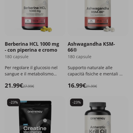
Berberina HCL 1000 mg
Ashwagandha KSM-
- con piperina e cromo
66®
180 capsule
180 capsule
Per regolare il glucosio nel
Supporto naturale alle
sangue e il metabolismo
capacità fisiche e mentali e
dei macronutrienti.
all'adattamento allo stress.
21.99€
16.99€
27.99€
21.99€
-23%
-23%