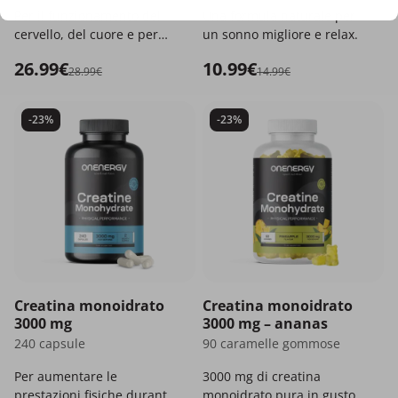
Per il funzionamento del
Una formula naturale per
cervello, del cuore e per
un sonno migliore e relax.
mantenere la vista.
26.99€
10.99€
28.99€
14.99€
-23%
-23%
Creatina monoidrato
Creatina monoidrato
3000 mg
3000 mg – ananas
240 capsule
90 caramelle gommose
Per aumentare le
3000 mg di creatina
prestazioni fisiche durante
monoidrato pura in gustose