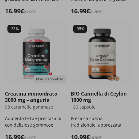
allenamenti intensi.
gommose.
16.99€
16.99€
21.99€
21.99€
-23%
-35%
Non disponibile
Creatina monoidrato
BIO Cannella di Ceylon
3000 mg – anguria
1000 mg
90 caramelle gommose
180 capsule
Aumenta le tue prestazioni
Preziosa spezia
con deliziose gommose.
tradizionale, apprezzata
per i suoi benefici effetti.
16.99€
10.99€
21.99€
16.99€