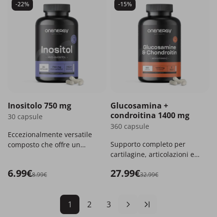
-22%
-15%
Inositolo 750 mg
Glucosamina +
condroitina 1400 mg
30 capsule
360 capsule
Eccezionalmente versatile
Supporto completo per
composto che offre un
cartilagine, articolazioni e
supporto completo al
ossa.
corpo.
6.99€
27.99€
8.99€
32.99€
1
2
3