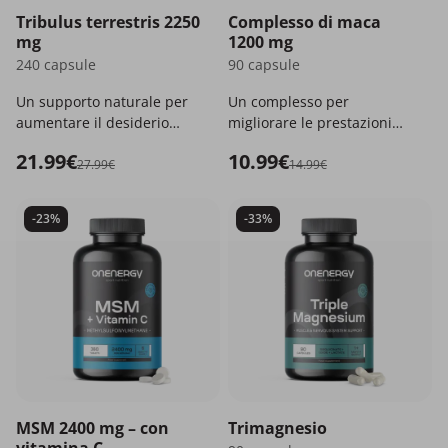
Tribulus terrestris 2250
Complesso di maca
mg
1200 mg
240 capsule
90 capsule
Un supporto naturale per
Un complesso per
aumentare il desiderio
migliorare le prestazioni
sessuale e ravvivare I
fisiche e sessuali.
21.99€
10.99€
rapporti intimi.
27.99€
14.99€
-23%
-33%
MSM 2400 mg – con
Trimagnesio