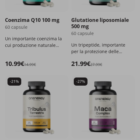
Coenzima Q10 100 mg
Glutatione liposomiale
500 mg
60 capsule
60 capsule
Un importante coenzima la
Un tripeptide, importante
cui produzione naturale
per la protezione delle
diminuisce con
cellule.
l'invecchiamento.
10.99€
21.99€
14.99€
27.99€
-21%
-27%