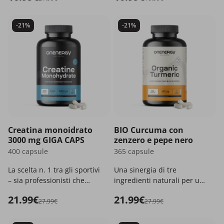
-21%
-21%
Creatina monoidrato
BIO Curcuma con
3000 mg GIGA CAPS
zenzero e pepe nero
400 capsule
365 capsule
La scelta n. 1 tra gli sportivi
Una sinergia di tre
– sia professionisti che
ingredienti naturali per un
ricreativi.
sostegno completo
21.99€
21.99€
dell'organismo.
27.99€
27.99€