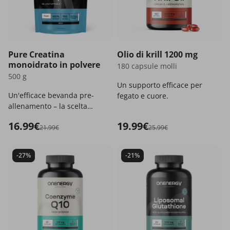
Pure Creatina
Olio di krill 1200 mg
monoidrato in polvere
180 capsule molli
500 g
Un supporto efficace per
Un'efficace bevanda pre-
fegato e cuore.
allenamento – la scelta
migliore per tutti gli
16.99€
19.99€
sportivi!
21.99€
25.99€
-27%
-21%