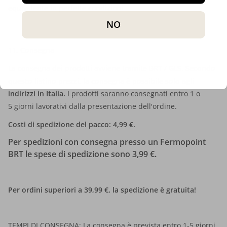
equivalente in perfette condizioni.
NO
11. Consegna
La consegna dei prodotti avviene tramite BRT / GLS.
Secondo
questo listino prezzi, la consegna è possibile solo agli
indirizzi in Italia
.
I prodotti saranno consegnati entro 1 o
5 giorni lavorativi dalla presentazione dell'ordine.
Costi di spedizione del pacco: 4,99 €.
Per spedizioni con consegna presso un Fermopoint
BRT le spese di spedizione sono 3,99 €.
Per ordini superiori a 39,99 €, la spedizione è gratuita!
TEMPI DI CONSEGNA: La consegna è prevista entro 1-5 giorni