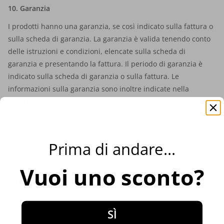
10. Garanzia
I prodotti hanno una garanzia, se così indicato sulla fattura o
sulla scheda di garanzia. La garanzia è valida tenendo conto
delle istruzioni e condizioni, elencate sulla scheda di
garanzia e presentando la fattura. Il periodo di garanzia è
indicato sulla scheda di garanzia o sulla fattura. Le
informazioni sulla garanzia sono inoltre indicate nella
descrizione del prodotto nel negozio online. Se non ci sono
informazioni sulla garanzia nel negozio online, il prodotto
non ha una garanzia.
Prima di andare...
L’utente (cliente) può richiedere la garanzia al venditore o
direttamente al produttore del prodotto o al suo servizio
Vuoi uno sconto?
autorizzato. La garanzia può essere richiesta dal cliente con il
certificato di garanzia e una fattura. Il produttore o il suo
servizio autorizzato è tenuto a eseguire la riparazione in
garanzia entro 45 giorni dalla data di ricevimento del
SÌ
prodotto, altrimenti viene sostituito con un altro prodotto