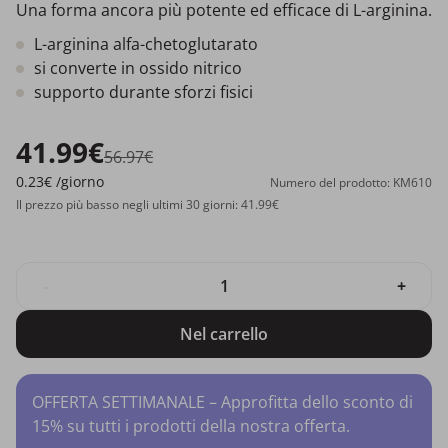
Una forma ancora più potente ed efficace di L-arginina.
L-arginina alfa-chetoglutarato
si converte in ossido nitrico
supporto durante sforzi fisici
41.99€
56.97€
0.23€
/giorno
Numero del prodotto: KM610
Il prezzo più basso negli ultimi 30 giorni: 41.99€
-
+
Nel carrello
OFFERTA SETTIMANALE – Approfitta dello sconto di
15% su tutti i prodotti della nostra offerta.