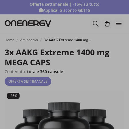
Offerta settimanale | -15% su tutto
Applica lo sconto
GET15
Home
Aminoacidi
3x AAKG Extreme 1400 mg MEGA CAPS
3x AAKG Extreme 1400 mg
MEGA CAPS
Contenuto:
totale 360 capsule
OFFERTA SETTIMANALE
-26%