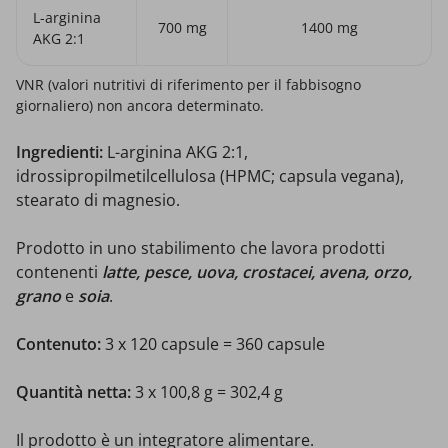
L-arginina
700 mg
1400 mg
AKG 2:1
VNR (valori nutritivi di riferimento per il fabbisogno
giornaliero) non ancora determinato.
Ingredienti:
L-arginina AKG 2:1,
idrossipropilmetilcellulosa (HPMC; capsula vegana),
stearato di magnesio.
Prodotto in uno stabilimento che lavora prodotti
contenenti
latte, pesce, uova, crostacei, avena, orzo,
grano
e
soia
.
Contenuto:
3 x 120 capsule = 360 capsule
Quantità netta:
3 x 100,8 g = 302,4 g
Il prodotto è un integratore alimentare.