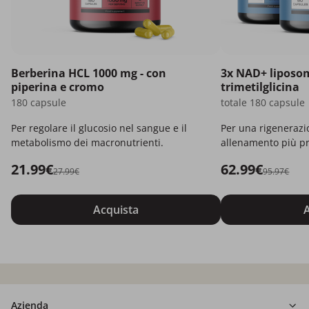
Berberina HCL 1000 mg - con
3x NAD+ liposom
piperina e cromo
trimetilglicina
180 capsule
totale 180 capsule
Per regolare il glucosio nel sangue e il
Per una rigenerazi
metabolismo dei macronutrienti.
allenamento più pr
21.99€
62.99€
27.99€
95.97€
Acquista
A
Azienda