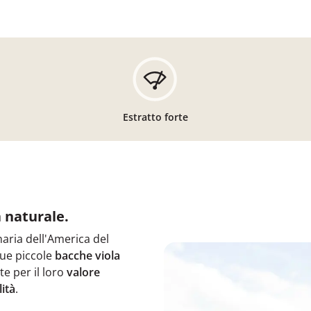
Estratto forte
à naturale.
naria dell'America del
 sue piccole
bacche viola
te per il loro
valore
lità
.