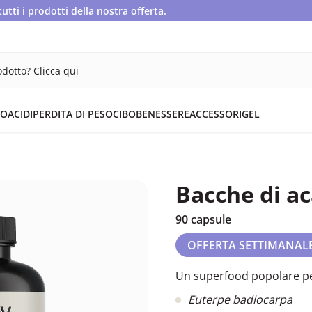
ti i prodotti della nostra offerta.
dotto? Clicca qui
OACIDI
PERDITA DI PESO
CIBO
BENESSERE
ACCESSORI
GEL
Bacche di ac
90 capsule
OFFERTA SETTIMANAL
Un superfood popolare pe
Euterpe badiocarpa