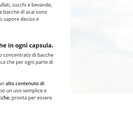
llati, succhi e bevande,
le bacche di acai sono
uo sapore deciso e
he in ogni capsula.
to concentrato di bacche
ifica che per ogni parte di
 un
alto contenuto di
po un uso semplice e
cche
, pronta per essere