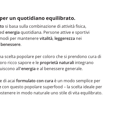
per un quotidiano equilibrato.
ato
si basa sulla combinazione di attività fisica,
 ed
energia
quotidiana. Persone attive e sportivi
 modi per mantenere
vitalità
,
leggerezza
nei
l
benessere
.
na scelta popolare per coloro che si prendono cura di
l loro ricco sapore e le
proprietà naturali
integrano
uiscono all'
energia
e al benessere generale.
e di acai
formulato con cura
è un modo semplice per
e
con questo popolare superfood – la scelta ideale per
tenere in modo naturale uno stile di vita equilibrato.