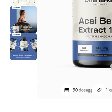
90
1
dosaggi
ca