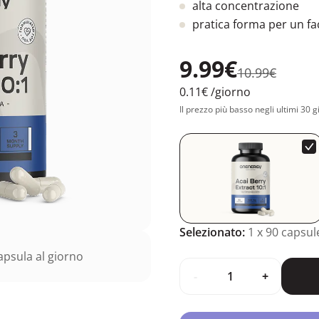
alta concentrazione
pratica forma per un fac
9.99€
10.99€
0.11€
/giorno
Il prezzo più basso negli ultimi 30 g
Selezionato:
1
x 90 capsul
psula al giorno
-
+