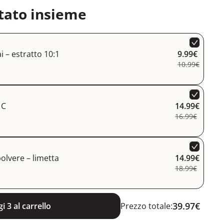
tato insieme
i – estratto 10:1
9.99€
10.99€
 C
14.99€
16.99€
 polvere – limetta
14.99€
18.99€
39.97€
i 3 al carrello
Prezzo totale: