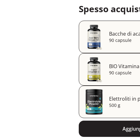
Spesso acquis
Bacche di aca
90 capsule
BIO Vitamina
90 capsule
Elettroliti in
500 g
Aggiung