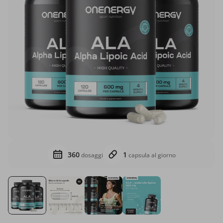
360
1
dosaggi
capsula al giorno