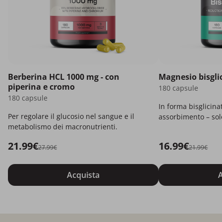
Berberina HCL 1000 mg - con
Magnesio bisgli
piperina e cromo
180 capsule
180 capsule
In forma bisglicina
Per regolare il glucosio nel sangue e il
assorbimento – solo
metabolismo dei macronutrienti.
21.99€
16.99€
27.99€
21.99€
Acquista
A