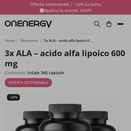
Offerta settimanale | -16% su tutto
Applica lo sconto
16OFF
Home
Benessere
3x ALA – acido alfa lipoico 600 mg
3x ALA – acido alfa lipoico 600
mg
Contenuto:
totale 360 capsule
OFFERTA SETTIMANALE
-29%