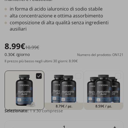
in forma di acido ialuronico di sodio stabile
alta concentrazione e ottima assorbimento
composizione di alta qualità senza ingredienti
ausiliari
8.99€
10.99€
0.30€
/giorno
Numero del prodotto: ON121
Il prezzo più basso negli ultimi 30 giorni: 8.99€
8.79€
/ pz.
8.59€
/ pz.
Selezionato:
1
x 30 compresse
-
+