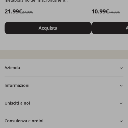
metabolismo dei macronutrienti.
21.99€
10.99€
27.99€
14.99€
Acquista
A
Azienda
Informazioni
Unisciti a noi
Consulenza e ordini