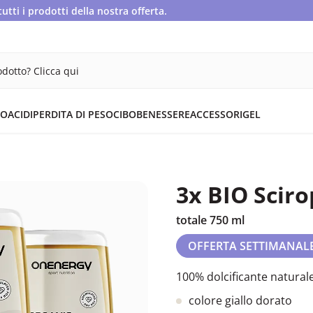
ti i prodotti della nostra offerta.
dotto? Clicca qui
OACIDI
PERDITA DI PESO
CIBO
BENESSERE
ACCESSORI
GEL
3x BIO Sciro
totale 750 ml
OFFERTA SETTIMANAL
100% dolcificante naturale
colore giallo dorato