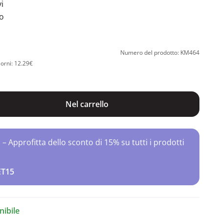
i
ro
Numero del prodotto: KM464
iorni: 12.29€
Nel carrello
Approfitta dello sconto di 15% su tutti i prodotti
ET15
ibile