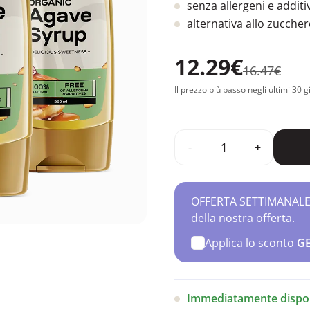
senza allergeni e additiv
alternativa allo zucche
12.29€
16.47€
Il prezzo più basso negli ultimi 30 g
-
+
OFFERTA SETTIMANALE – 
della nostra offerta.
Applica lo sconto
G
Immediatamente dispon