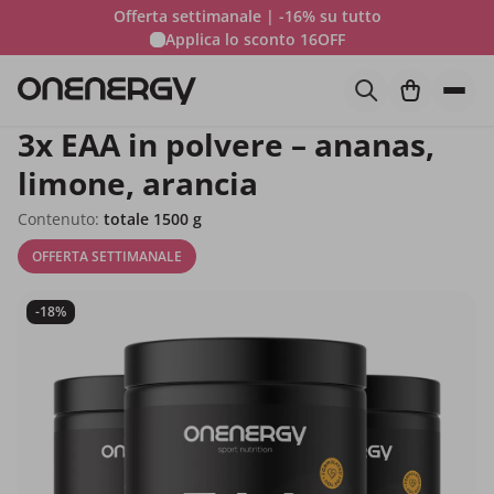
Offerta settimanale | -16% su tutto
Applica lo sconto
16OFF
3x EAA in polvere – ananas,
limone, arancia
Contenuto:
totale 1500 g
OFFERTA SETTIMANALE
-18%