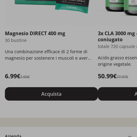
Magnesio DIRECT 400 mg
3x CLA 3000 mg –
coniugato
30 bustine
totale 720 capsule 
Una combinazione efficace di 2 forme di
Acido grasso essen
magnesio per sostenere i muscoli e avere
origine vegetale.
più energia.
6.99€
50.99€
7.99€
77.97€
Acquista
A
Azienda