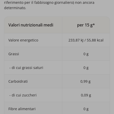
riferimento per il fabbisogno giornaliero) non ancora
determinato.
Valori nutrizionali medi
per 15 g*
Valore energetico
233,87 kJ / 55,88 kcal
Grassi
0 g
- di cui grassi saturi
0 g
Carboidrati
0,99 g
- di cui zuccheri
0,09 g
Fibre alimentari
0 g