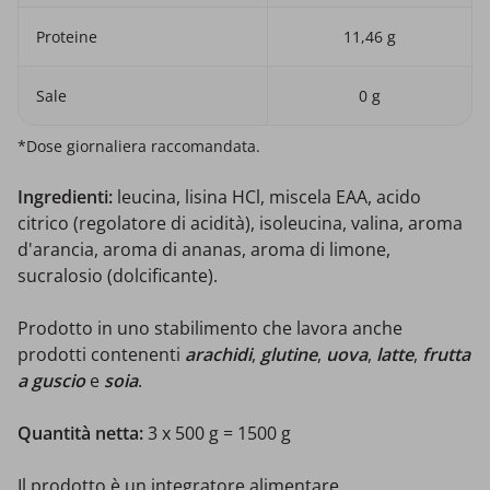
Proteine
11,46 g
Sale
0 g
*Dose giornaliera raccomandata.
Ingredienti:
leucina, lisina HCl, miscela EAA, acido
citrico (regolatore di acidità), isoleucina, valina, aroma
d'arancia, aroma di ananas, aroma di limone,
sucralosio (dolcificante).
Prodotto in uno stabilimento che lavora anche
prodotti contenenti
arachidi
,
glutine
,
uova
,
latte
,
frutta
a guscio
e
soia
.
Quantità netta:
3 x 500 g = 1500 g
Il prodotto è un integratore alimentare.