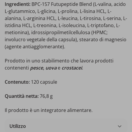
Ingredienti:
BPC-157 Futupeptide Blend (L-valina, acido
L-glutammico, L-glicina, L-prolina, L-lisina HCL, L-
alanina, L-arginina HCL, L-leucina, L-tirosina, L-serina, L-
istidina HCL, L-treonina, L-isoleucina, L-triptofano, L-
metionina), idrossipropilmetilcellulosa (HPMC;
involucro vegetale della capsula), stearato di magnesio
(agente antiagglomerante).
Prodotto in uno stabilimento che lavora prodotti
contenenti
pesce, uova
e
crostacei
.
Contenuto:
120 capsule
Quantità netta:
76,8 g
Il prodotto è un integratore alimentare.
Utilizzo