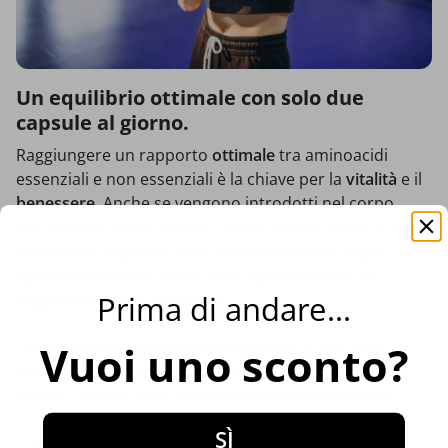
Un equilibrio ottimale con solo due
capsule al giorno.
Raggiungere un rapporto
ottimale
tra aminoacidi
essenziali e non essenziali è la chiave per la
vitalità
e il
benessere
. Anche se vengono introdotti nel corpo
attraverso l'alimentazione (carne, uova e legumi), le
aumentate esigenze
di aminoacidi da parte
degli
sportivi
o persone attive sono spesso difficili da
Prima di andare...
raggiungere solo con i pasti.
Questa miscela
ponderata
rappresenta quindi la
Vuoi uno sconto?
soluzione perfetta
per
persone con uno stile di vita
attivo
– sia per atleti amatoriali che professionisti.
SÌ
Con solo due capsule al giorno ti assicuri che il tuo