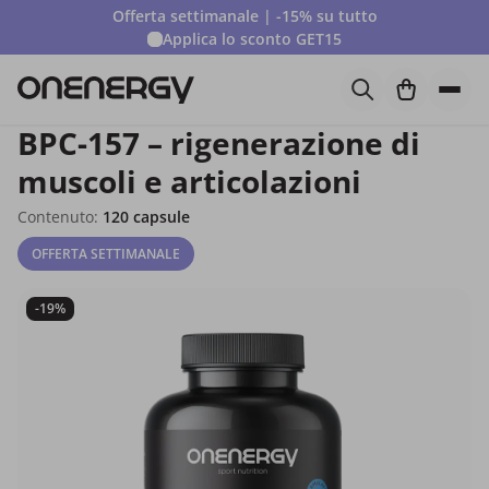
Offerta settimanale | -15% su tutto
Applica lo sconto
GET15
BPC-157 – rigenerazione di
muscoli e articolazioni
Contenuto:
120 capsule
OFFERTA SETTIMANALE
-19%