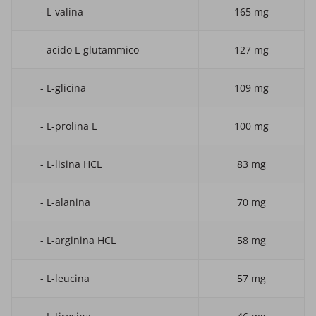
- L-valina
165 mg
- acido L-glutammico
127 mg
- L-glicina
109 mg
- L-prolina L
100 mg
- L-lisina HCL
83 mg
- L-alanina
70 mg
- L-arginina HCL
58 mg
- L-leucina
57 mg