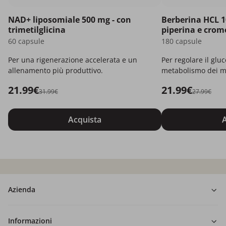
NAD+ liposomiale 500 mg - con
Berberina HCL 1
trimetilglicina
piperina e crom
60 capsule
180 capsule
Per una rigenerazione accelerata e un
Per regolare il gluc
allenamento più produttivo.
metabolismo dei m
21.99€
21.99€
31.99€
27.99€
Acquista
A
Azienda
Informazioni