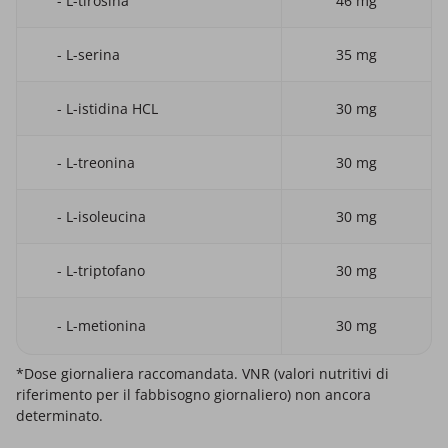
- L-tirosina
46 mg
- L-serina
35 mg
- L-istidina HCL
30 mg
- L-treonina
30 mg
- L-isoleucina
30 mg
- L-triptofano
30 mg
- L-metionina
30 mg
*Dose giornaliera raccomandata. VNR (valori nutritivi di
riferimento per il fabbisogno giornaliero) non ancora
determinato.