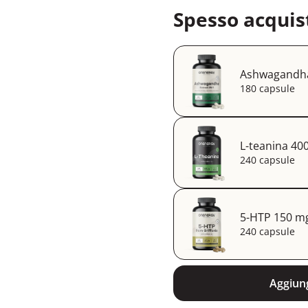
Spesso acquis
Ashwagandha 
180 capsule
L-teanina 40
240 capsule
5-HTP 150 mg 
240 capsule
Aggiung