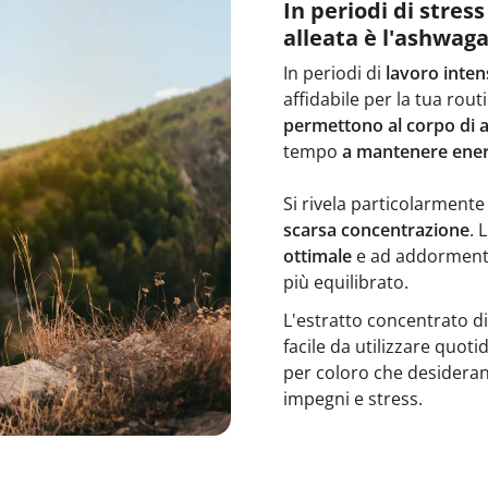
In periodi di stres
alleata è l'ashwag
In periodi di
lavoro inten
affidabile per la tua rou
permettono al corpo di a
tempo
a mantenere energi
Si rivela particolarmente 
scarsa concentrazione
. 
ottimale
e ad addormenta
più equilibrato.
L'estratto concentrato di
facile da utilizzare quot
per coloro che desideran
impegni e stress.