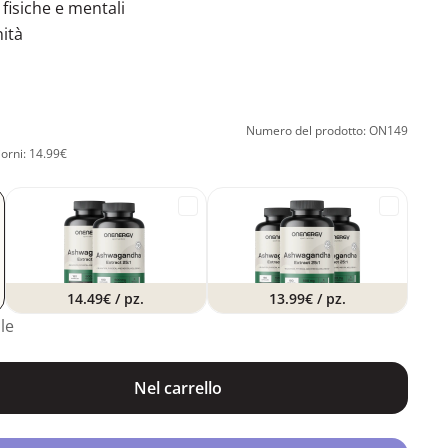
fisiche e mentali
ità
Numero del prodotto: ON149
iorni: 14.99€
14.49€
/ pz.
13.99€
/ pz.
le
Nel carrello