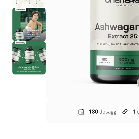
180
1
dosaggi
c