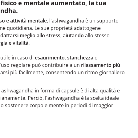
s fisico e mentale aumentato, la tua
andha.
so e attività mentale
, l'ashwagandha è un supporto
tine quotidiana. Le sue proprietà adattogene
dattarsi meglio allo stress
,
aiutando
allo stesso
a e vitalità.
utile in caso di
esaurimento
,
stanchezza
o
L'uso regolare può contribuire a un
rilassamento più
rsi più facilmente, consentendo un ritmo giornaliero
 ashwagandha in forma di capsule è di alta qualità e
idianamente. Perciò, l'ashwagandha è la scelta ideale
o sostenere corpo e mente in periodi di maggiori