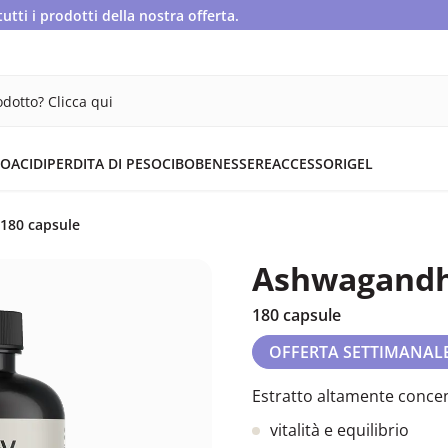
ti i prodotti della nostra offerta.
dotto? Clicca qui
OACIDI
PERDITA DI PESO
CIBO
BENESSERE
ACCESSORI
GEL
 180 capsule
Ashwagandha
180 capsule
OFFERTA SETTIMANAL
Estratto altamente concen
vitalità e equilibrio