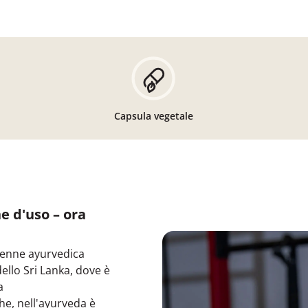
Capsula vegetale
e d'uso – ora
renne ayurvedica
dello Sri Lanka, dove è
a
che, nell'ayurveda è