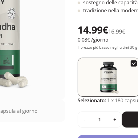
sostegno delle capacità 
tradizione nella modern
14.99€
16.99€
0.08€
/giorno
Il prezzo più basso negli ultimi 30 g
Selezionato:
1
x 180 capsu
apsula al giorno
-
+