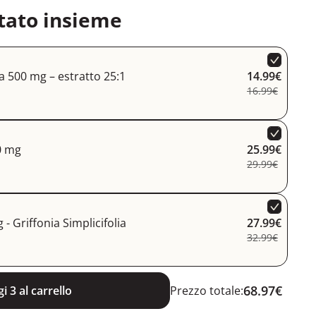
tato insieme
500 mg – estratto 25:1
14.99€
16.99€
0 mg
25.99€
29.99€
- Griffonia Simplicifolia
27.99€
32.99€
68.97€
i 3 al carrello
Prezzo totale: