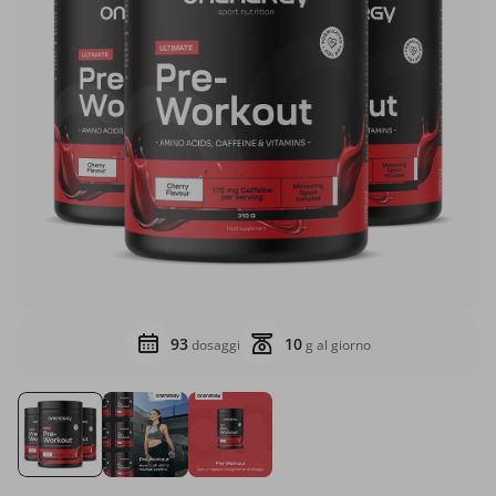
93
10
dosaggi
g al giorno