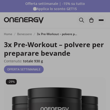
Offerta settimanale | -15% su tutto
Applica lo sconto
GET15
Home
Benessere
3x Pre-Workout – polvere per preparare bevande
3x Pre-Workout – polvere per
preparare bevande
Contenuto:
totale 930 g
OFFERTA SETTIMANALE
-29%