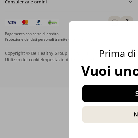
Consulenza e ordini
Pagamento con carta di credito.
Protezione dei dati personali tramite crittografia SSL.
Prima di 
Copyright © Be Healthy Group d.o.o. 2012 - 2026
Utilizzo dei cookie
Impostazioni dei cookie
Mappa del sito
Vuoi uno
S
N