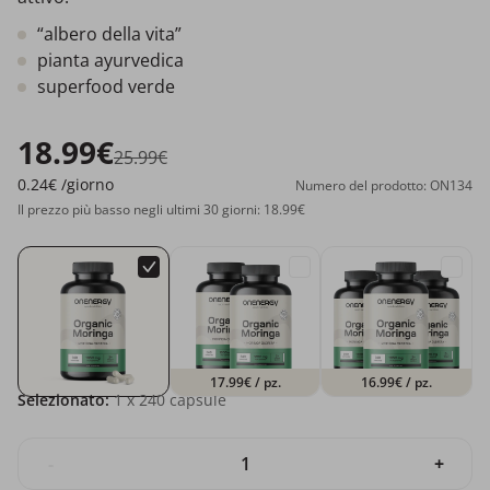
“albero della vita”
pianta ayurvedica
superfood verde
18.99€
25.99€
0.24€
/giorno
Numero del prodotto: ON134
Il prezzo più basso negli ultimi 30 giorni: 18.99€
17.99€
/ pz.
16.99€
/ pz.
Selezionato:
1
x 240 capsule
-
+