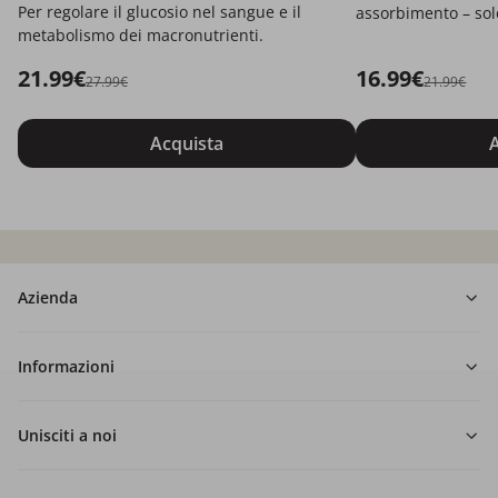
Per regolare il glucosio nel sangue e il
assorbimento – solo
metabolismo dei macronutrienti.
21.99€
16.99€
27.99€
21.99€
Acquista
A
Azienda
Informazioni
Unisciti a noi