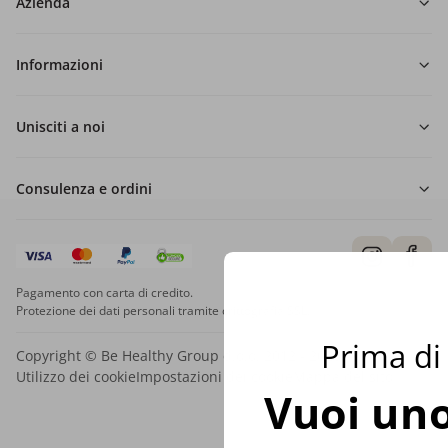
Azienda
Informazioni
Unisciti a noi
Consulenza e ordini
Pagamento con carta di credito.
Protezione dei dati personali tramite crittografia SSL.
Prima di 
Copyright © Be Healthy Group d.o.o. 2012 - 2026
Utilizzo dei cookie
Impostazioni dei cookie
Mappa del sito
Vuoi uno