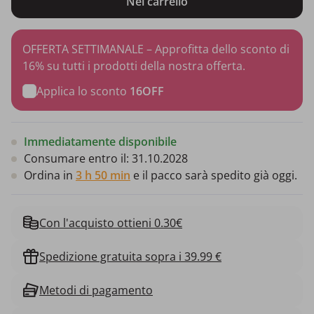
Nel carrello
OFFERTA SETTIMANALE – Approfitta dello sconto di
16% su tutti i prodotti della nostra offerta.
Applica lo sconto
16OFF
Immediatamente disponibile
Consumare entro il:
31.10.2028
Ordina in
3 h 50 min
e il pacco sarà spedito già oggi.
Con l'acquisto ottieni 0.30€
Spedizione gratuita sopra i 39.99 €
Metodi di pagamento