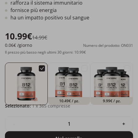
rafforza il sistema immunitario
fornisce più energia
ha un impatto positivo sul sangue
10.99€
14.99€
0.06€
/giorno
Numero del prodotto: ON031
Il prezzo più basso negli ultimi 30 giorni: 10.99€
10.49€
/ pz.
9.99€
/ pz.
Selezionato:
1
x 365 compresse
-
+