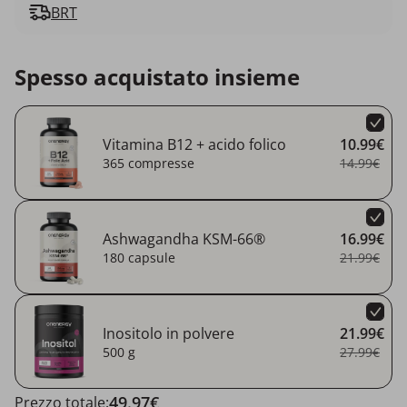
BRT
Spesso acquistato insieme
Vitamina B12 + acido folico
10.99€
365 compresse
14.99€
Ashwagandha KSM-66®
16.99€
180 capsule
21.99€
Inositolo in polvere
21.99€
500 g
27.99€
49.97€
Prezzo totale: