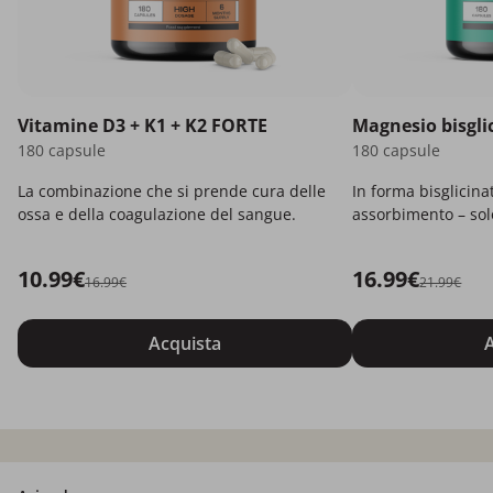
Vitamine D3 + K1 + K2 FORTE
Magnesio bisgli
180 capsule
180 capsule
La combinazione che si prende cura delle
In forma bisglicina
ossa e della coagulazione del sangue.
assorbimento – solo
10.99€
16.99€
16.99€
21.99€
Acquista
A