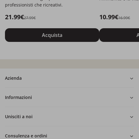
professionisti che ricreativi.
21.99€
10.99€
27.99€
16.99€
Acquista
A
Azienda
Informazioni
Unisciti a noi
Consulenza e ordini