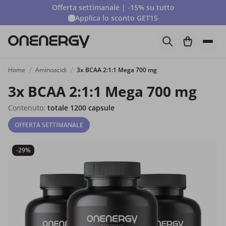
Offerta settimanale | -15% su tutto
Applica lo sconto
GET15
Home
Aminoacidi
3x BCAA 2:1:1 Mega 700 mg
3x BCAA 2:1:1 Mega 700 mg
Contenuto:
totale 1200 capsule
OFFERTA SETTIMANALE
-29%