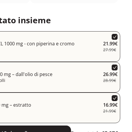
tato insieme
L 1000 mg - con piperina e cromo
21.99€
27.99€
 mg – dall'olio di pesce
26.99€
lli
28.99€
mg – estratto
16.99€
21.99€