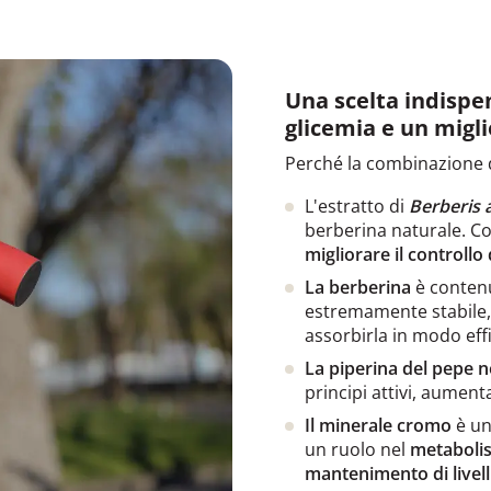
Una scelta indispen
glicemia e un mig
Perché la combinazione 
L'estratto di
Berberis a
berberina naturale. C
migliorare il controllo 
La berberina
è contenu
estremamente stabile, 
assorbirla in modo effic
La piperina del pepe 
principi attivi, aumen
Il minerale cromo
è un
un ruolo nel
metabolis
mantenimento di livell