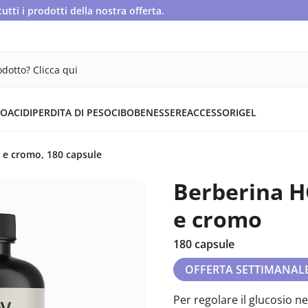
ti i prodotti della nostra offerta.
dotto? Clicca qui
OACIDI
PERDITA DI PESO
CIBO
BENESSERE
ACCESSORI
GEL
 e cromo, 180 capsule
Berberina H
e cromo
180 capsule
OFFERTA SETTIMANAL
Per regolare il glucosio n