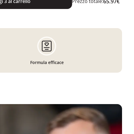
65.97€
i 3 al carrello
Prezzo totale:
Formula efficace