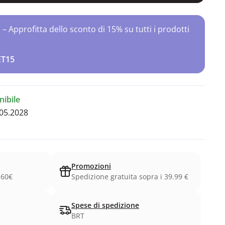
Approfitta dello sconto di 15% su tutti i prodotti
ET15
ibile
05.2028
Promozioni
.60€
Spedizione gratuita sopra i 39.99 €
Spese di spedizione
BRT