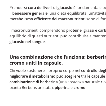
Prendersi
cura dei livelli di glucosio
è fondamentale p
il
benessere generale
; una dieta equilibrata, un'attivit
m
etabolismo efficiente dei macronutrienti
sono di fo
I macronutrienti comprendono
proteine
,
grassi e carb
equilibrio di questi nutrienti può contribuire a mant
glucosio nel sangue
.
Una combinazione che funziona: berberin
cromo uniti in capsule.
Chi vuole sostenere il proprio corpo nel
controllo degl
migliorare il metabolismo
può scegliere tra le capsul
combinazione di berberina
(una sostanza naturale rica
pianta Berberis aristata),
piperina
e
cromo
.