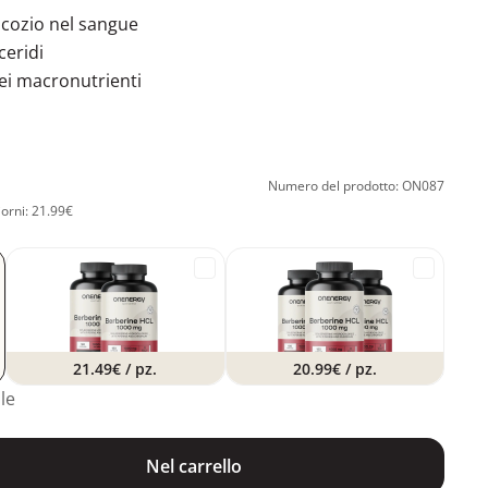
lucozio nel sangue
iceridi
ei macronutrienti
Numero del prodotto: ON087
iorni: 21.99€
21.49€
/ pz.
20.99€
/ pz.
le
Nel carrello