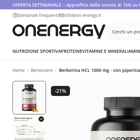
OFFERTA SETTIMANALE – Approfitta dello sconto di 15% su tut
Domande frequenti
info@on-energy.it
Cerchi un pro
NUTRIZIONE SPORTIVA
PROTEINE
VITAMINE E MINERALI
AMIN
Home
Benessere
Berberina HCL 1000 mg - con piperina
-21%