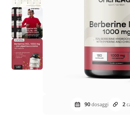
90
2
dosaggi
ca