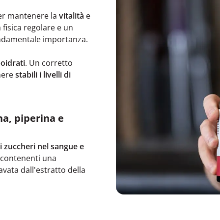
er mantenere la
vitalità
e
à fisica regolare e un
ndamentale importanza.
oidrati
. Un corretto
enere
stabili i livelli di
a, piperina e
i zuccheri nel sangue e
e contenenti una
vata dall'estratto della