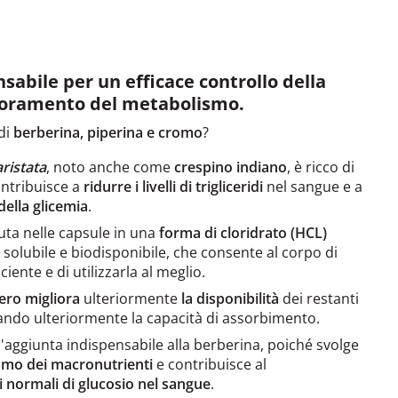
sabile per un efficace controllo della
lioramento del metabolismo.
di
berberina, piperina e cromo
?
ristata
, noto anche come
crespino indiano
, è ricco di
ontribuisce a
ridurre i livelli di trigliceridi
nel sangue e a
della glicemia
.
ta nelle capsule in una
forma di cloridrato (HCL)
solubile e biodisponibile, che consente al corpo di
iente e di utilizzarla al meglio.
nero
migliora
ulteriormente
la disponibilità
dei restanti
tando ulteriormente la capacità di assorbimento.
'aggiunta indispensabile alla berberina, poiché svolge
mo dei macronutrienti
e contribuisce al
i normali di glucosio nel sangue
.