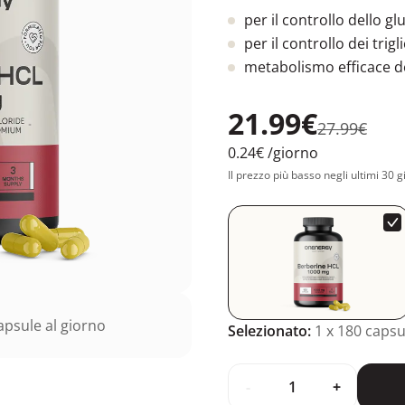
per il controllo dello g
per il controllo dei trigl
metabolismo efficace d
21.99€
27.99€
0.24€
/giorno
Il prezzo più basso negli ultimi 30 g
psule al giorno
Selezionato:
1
x 180 capsu
-
+