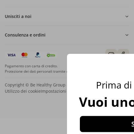
Unisciti a noi
Consulenza e ordini
Pagamento con carta di credito.
Protezione dei dati personali tramite crittografia SSL.
Prima di 
Copyright © Be Healthy Group d.o.o. 2012 - 2026
Utilizzo dei cookie
Impostazioni dei cookie
Mappa del sito
Vuoi uno
S