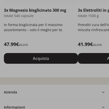
3x Magnesio bisglicinato 300 mg
3x Elettroliti in
totale 540 capsule
totale 1500 g
In forma bisglicinata per il massimo
Prenditi cura dell'
assorbimento – solo il meglio per te.
miscela rinfrescant
47.99€
41.99€
65.97€
56.97€
Acquista
A
Azienda
Informazioni