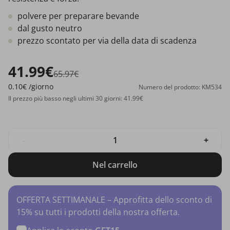
polvere per preparare bevande
dal gusto neutro
prezzo scontato per via della data di scadenza
41.99€
65.97€
0.10€
/giorno
Numero del prodotto: KM534
Il prezzo più basso negli ultimi 30 giorni: 41.99€
-
+
Nel carrello
OFFERTA SETTIMANALE – Approfitta dello sconto di
15% su tutti i prodotti della nostra offerta.