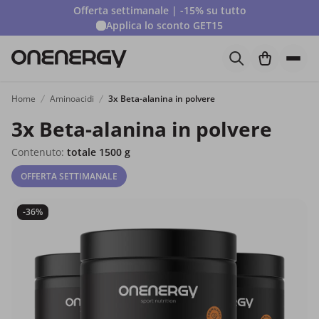
Offerta settimanale | -15% su tutto
Applica lo sconto
GET15
Home
Aminoacidi
3x Beta-alanina in polvere
3x Beta-alanina in polvere
Contenuto:
totale 1500 g
OFFERTA SETTIMANALE
-36%