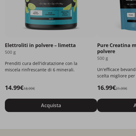
Elettroliti in polvere – limetta
Pure Creatina 
polvere
500 g
500 g
Prenditi cura dell'idratazione con la
Un'efficace bevand
miscela rinfrescante di 6 minerali.
scelta migliore per t
14.99€
16.99€
18.99€
21.99€
Acquista
A