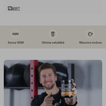
BRT
Senza OGM
Ottima solubilità
Misurino incluso