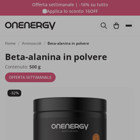
Offerta settimanale | -16% su tutto
Applica lo sconto
16OFF
Home
Aminoacidi
Beta-alanina in polvere
Beta-alanina in polvere
Contenuto:
500 g
OFFERTA SETTIMANALE
-32%