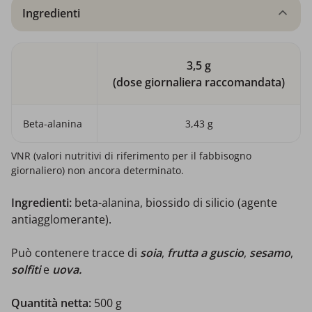
Ingredienti
3,5 g
(dose giornaliera raccomandata)
Beta-alanina
3,43 g
VNR (valori nutritivi di riferimento per il fabbisogno
giornaliero) non ancora determinato.
Ingredienti:
beta-alanina, biossido di silicio (agente
antiagglomerante).
Può contenere tracce di
soia
,
frutta a guscio
,
sesamo
,
solfiti
e
uova.
Quantità netta:
500 g