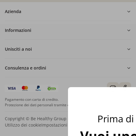
Azienda
Informazioni
Unisciti a noi
Consulenza e ordini
Pagamento con carta di credito.
Protezione dei dati personali tramite crittografia SSL.
Prima di 
Copyright © Be Healthy Group d.o.o. 2012 - 2026
Utilizzo dei cookie
Impostazioni dei cookie
Mappa del sito
Vuoi uno