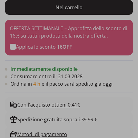
Nel carrello
OFFERTA SETTIMANALE – Approfitta dello sconto di
16% su tutti i prodotti della nostra offerta.
Applica lo sconto
16OFF
Immediatamente disponibile
Consumare entro il:
31.03.2028
Ordina in
4 h
e il pacco sarà spedito già oggi.
Con l'acquisto ottieni 0.41€
Spedizione gratuita sopra i 39.99 €
Metodi di pagamento