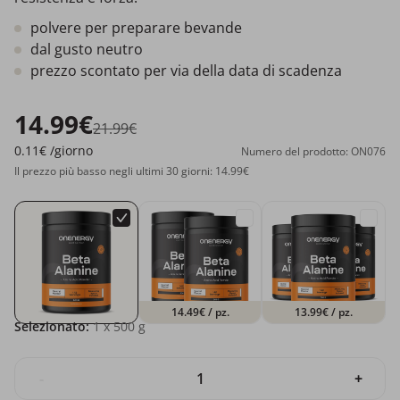
polvere per preparare bevande
dal gusto neutro
prezzo scontato per via della data di scadenza
14.99€
21.99€
0.11€
/giorno
Numero del prodotto: ON076
Il prezzo più basso negli ultimi 30 giorni: 14.99€
14.49€
/ pz.
13.99€
/ pz.
Selezionato:
1
x 500 g
-
+