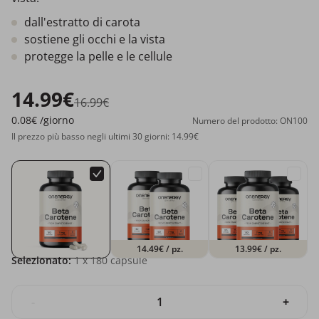
dall'estratto di carota
sostiene gli occhi e la vista
protegge la pelle e le cellule
14.99€
16.99€
0.08€
/giorno
Numero del prodotto: ON100
Il prezzo più basso negli ultimi 30 giorni: 14.99€
14.49€
/ pz.
13.99€
/ pz.
Selezionato:
1
x 180 capsule
-
+