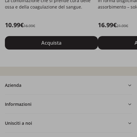
La combinazione che si prende cura delle
In forma bisglicina
ossa e della coagulazione del sangue.
assorbimento – solo
10.99€
16.99€
16.99€
21.99€
Acquista
A
Azienda
Informazioni
Unisciti a noi