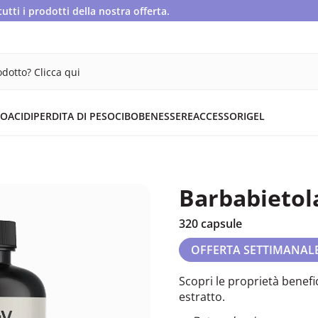
ti i prodotti della nostra offerta.
dotto? Clicca qui
OACIDI
PERDITA DI PESO
CIBO
BENESSERE
ACCESSORI
GEL
Barbabietol
320 capsule
OFFERTA SETTIMANAL
Scopri le proprietà benef
estratto.