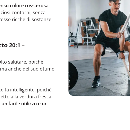
enso colore rossa-rosa
,
iziosi contorni, senza
h'esse ricche di sostanze
to 20:1 –
lto salutare, poiché
i ma anche del suo ottimo
lta intelligente, poiché
spetto alla verdura fresca
,
un facile utilizzo e un