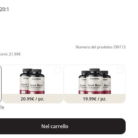
 20:1
Numero del prodotto: ON113
iorni: 21.99€
20.99€
/ pz.
19.99€
/ pz.
le
Nel carrello