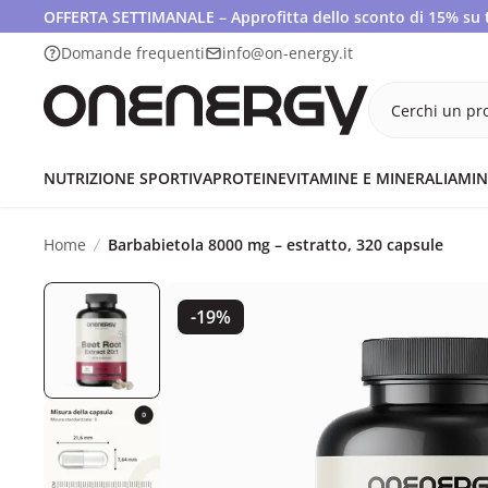
OFFERTA SETTIMANALE – Approfitta dello sconto di 15% su tut
Domande frequenti
info@on-energy.it
Cerchi un pro
NUTRIZIONE SPORTIVA
PROTEINE
VITAMINE E MINERALI
AMIN
Home
Barbabietola 8000 mg – estratto, 320 capsule
-19%