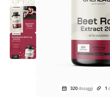
320
1
dosaggi
c