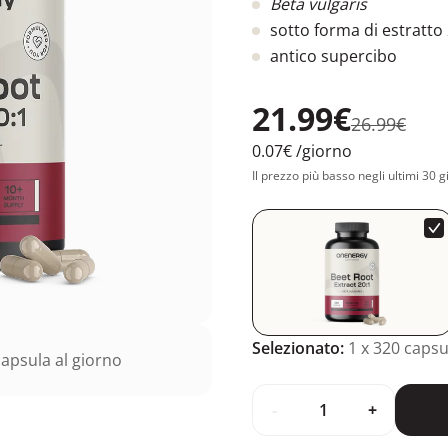
Beta vulgaris
sotto forma di estratto
antico supercibo
21.99€
26.99€
0.07€
/giorno
Il prezzo più basso negli ultimi 30 g
Selezionato:
1
x 320 capsu
apsula al giorno
-
+