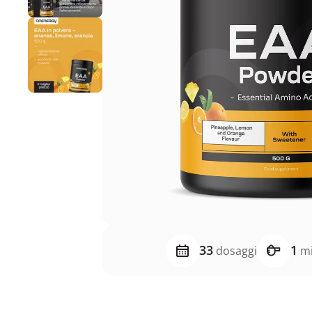
33
1
dosaggi
mi