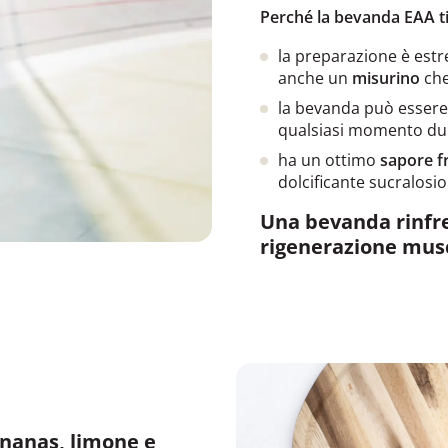
Perché la bevanda EAA t
la preparazione è es
anche un
misurino
che
la bevanda può esser
qualsiasi momento dur
ha un ottimo
sapore f
dolcificante sucralosio
Una bevanda rinfre
rigenerazione musc
ananas, limone e