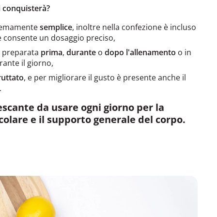
i conquisterà?
tremamente
semplice
, inoltre nella confezione è incluso
 consente un dosaggio preciso,
e preparata
prima
,
durante
o
dopo l'allenamento
o in
ante il giorno,
ruttato
, e per migliorare il gusto è presente anche il
.
scante da usare ogni giorno per la
olare e il supporto generale del corpo.