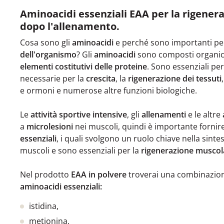
Aminoacidi essenziali EAA per la rigener
dopo l'allenamento.
Cosa sono gli
aminoacidi
e perché sono importanti per
dell'organismo
? Gli
aminoacidi
sono composti organici
elementi costitutivi delle proteine
. Sono essenziali per
necessarie per la
crescita
, la
rigenerazione dei tessuti
e ormoni e numerose altre funzioni biologiche.
Le
attività sportive intensive
, gli
allenamenti
e le altre
a
microlesioni
nei muscoli, quindi è importante fornir
essenziali
, i quali svolgono un ruolo chiave nella sintes
muscoli e sono essenziali per la
rigenerazione muscol
Nel prodotto
EAA in polvere
troverai una combinazion
aminoacidi essenziali:
istidina,
metionina,