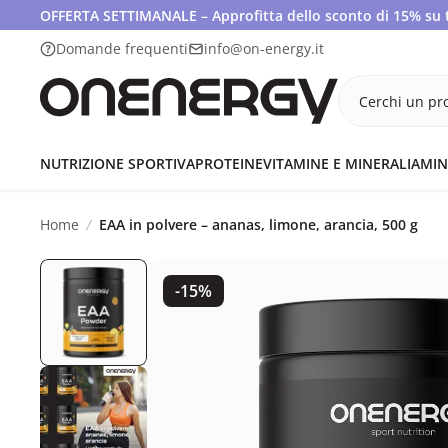
OFFERTA SETTIMANALE – Approfitta dello sconto di 15% su tut
Domande frequenti
info@on-energy.it
Cerchi un pro
NUTRIZIONE SPORTIVA
PROTEINE
VITAMINE E MINERALI
AMIN
Home
EAA in polvere – ananas, limone, arancia, 500 g
-15%