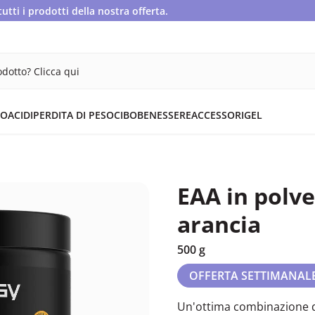
ti i prodotti della nostra offerta.
dotto? Clicca qui
OACIDI
PERDITA DI PESO
CIBO
BENESSERE
ACCESSORI
GEL
EAA in polve
arancia
500 g
OFFERTA SETTIMANAL
Un'ottima combinazione d