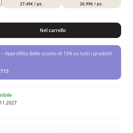
27.49€
/ pz.
26.99€
/ pz.
Nel carrello
Approfitta dello sconto di 15% su tutti i prodotti
ET15
ibile
11.2027