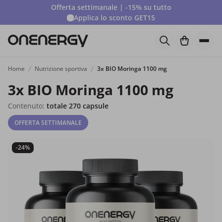
Offerta settimanale | -15% su tutto
Applica lo sconto
GET15
Home
Nutrizione sportiva
3x BIO Moringa 1100 mg
3x BIO Moringa 1100 mg
Contenuto:
totale 270 capsule
OFFERTA SETTIMANALE
-24%