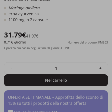
Moringa oleifera
erba ayurvedica
1100 mg in 2 capsule
31.79€
41.97€
0.71€
/giorno
Numero del prodotto: KM953
Il prezzo più basso negli ultimi 30 giorni: 31.79€
-
+
Nel carrello
OFFERTA SETTIMANALE – Approfitta dello sconto di
15% su tutti i prodotti della nostra offerta.