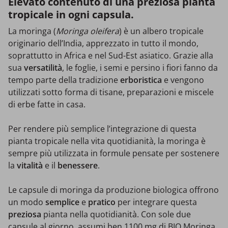
Elevato contenuto di una preziosa pianta
tropicale in ogni capsula.
La moringa (
Moringa oleifera
) è un albero tropicale
originario dell’India, apprezzato in tutto il mondo,
soprattutto in Africa e nel Sud-Est asiatico. Grazie alla
sua
versatilità
, le foglie, i semi e persino i fiori fanno da
tempo parte della tradizione
erboristica
e
vengono
utilizzati sotto forma di tisane, preparazioni e miscele
di erbe fatte in casa.
Per rendere più semplice l’integrazione di questa
pianta tropicale nella vita quotidianità, la moringa è
sempre più utilizzata in formule pensate per sostenere
la
vitalità
e il
benessere
.
Le capsule di moringa da produzione biologica offrono
un modo
semplice
e
pratico
per integrare questa
preziosa
pianta nella quotidianità. Con sole due
capsule al giorno, assumi ben 1100 mg di BIO Moringa.