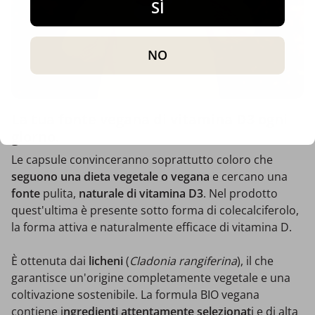
SÌ
NO
La tua fonte vegana di vitamina D3 ogni
giorno.
Le capsule convinceranno soprattutto coloro che
seguono una dieta vegetale o vegana
e cercano una
fonte
pulita,
naturale di vitamina D3
. Nel prodotto
quest'ultima è presente sotto forma di colecalciferolo,
la forma attiva e naturalmente efficace di vitamina D.
È ottenuta dai
licheni
(
Cladonia rangiferina
), il che
garantisce un'origine completamente vegetale e una
coltivazione sostenibile. La formula BIO vegana
contiene i
ngredienti attentamente selezionat
i e di alta