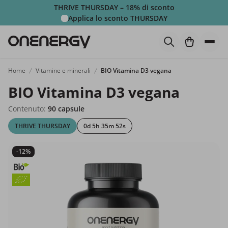
THRIVE THURSDAY – 18% di sconto
Applica lo sconto
THURSDAY
Home
Vitamine e minerali
BIO Vitamina D3 vegana
BIO Vitamina D3 vegana
Contenuto:
90 capsule
THRIVE THURSDAY
0d 5h 35m 51s
-12%