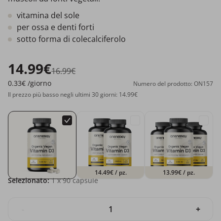
vitamina del sole
per ossa e denti forti
sotto forma di colecalciferolo
14.99€
16.99€
0.33€
/giorno
Numero del prodotto: ON157
Il prezzo più basso negli ultimi 30 giorni: 14.99€
14.49€
/ pz.
13.99€
/ pz.
Selezionato:
1
x 90 capsule
-
+