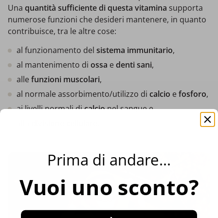
Una
quantità sufficiente di questa vitamina
supporta
numerose funzioni che desideri mantenere, in quanto
contribuisce, tra le altre cose:
al funzionamento del
sistema immunitario
,
al mantenimento di
ossa
e
denti sani
,
alle
funzioni muscolari
,
al normale assorbimento/utilizzo di
calcio
e
fosforo
,
ai livelli normali di
calcio
nel sangue e
alla
divisione cellulare
.
Prima di andare...
Vuoi uno sconto?