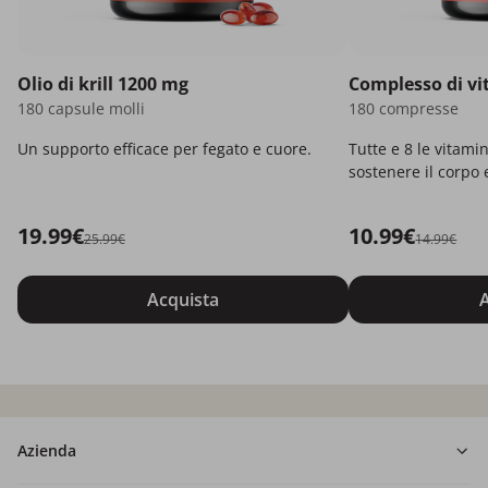
Olio di krill 1200 mg
Complesso di v
180 capsule molli
180 compresse
Un supporto efficace per fegato e cuore.
Tutte e 8 le vitami
sostenere il corpo 
19.99€
10.99€
25.99€
14.99€
Acquista
A
Azienda