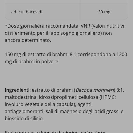
- di cui bacosidi
30 mg
*Dose giornaliera raccomandata. VNR (valori nutritivi
di riferimento per il fabbisogno giornaliero) non
ancora determinato.
150 mg di estratto di brahmi 8:1 corrispondono a 1200
mg di brahmi in polvere.
Ingredienti:
estratto di brahmi (
Bacopa monnieri
) 8:1,
maltodestrina, idrossipropilmetilcellulosa (HPMC;
involuro vegetale della capsula), agenti
antiagglomeranti: sali di magnesio degli acidi grassi e
biossido di silicio.
Può contenere derivati di
glutine
,
soia
e
latte
.