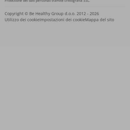
Protezione dei dati personali tramite crittografia SSL.
Copyright © Be Healthy Group d.o.o. 2012 - 2026
Utilizzo dei cookie
Impostazioni dei cookie
Mappa del sito