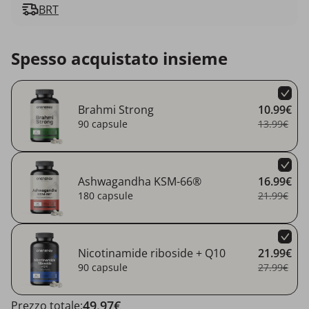
BRT
Spesso acquistato insieme
Brahmi Strong
10.99€
90 capsule
13.99€
Ashwagandha KSM-66®
16.99€
180 capsule
21.99€
Nicotinamide riboside + Q10
21.99€
90 capsule
27.99€
49.97€
Prezzo totale: