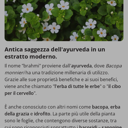
Antica saggezza dell'ayurveda in un
estratto moderno.
Il nome "brahmi" proviene dall'
ayurveda
, dove
Bacopa
monnieri
ha una tradizione millenaria di utilizzo.
Grazie alle sue proprietà benefiche e ai suoi benefici,
viene anche chiamato "
l'erba di tutte le erbe
" o "
il cibo
per il cervello
".
È anche conosciuto con altri nomi come
bacopa
,
erba
della grazia
e
idrofito
. La parte più utile della pianta
sono le foglie, che contengono diverse sostanze, tra
cui sono riconosciuti soprattutto i
bacosidi
–
saponine