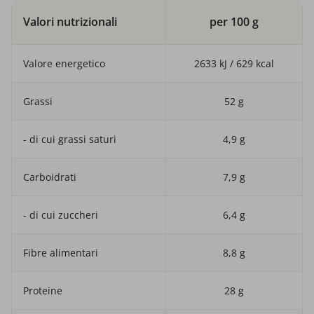
Valori nutrizionali
per 100 g
Valore energetico
2633 kJ / 629 kcal
Grassi
52 g
- di cui grassi saturi
4,9 g
Carboidrati
7,9 g
- di cui zuccheri
6,4 g
Fibre alimentari
8,8 g
Proteine
28 g