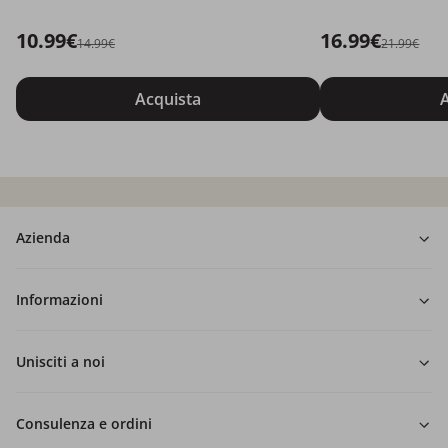
10.99€
16.99€
14.99€
21.99€
Acquista
A
Azienda
Informazioni
Unisciti a noi
Consulenza e ordini