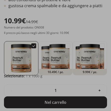
gustosa crema spalmabile e da aggiungere a piatti
10.99€
14.99€
Numero del prodotto: ON008
Il prezzo più basso negli ultimi 30 giorni: 10.99€
10.49€
/ pz.
9.99€
/ pz.
Selezionato:
1
x 1000 g
-
+
Nel carrello