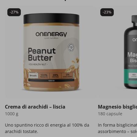
-27%
-23%
Crema di arachidi – liscia
Magnesio bisgli
1000 g
180 capsule
Uno spuntino ricco di energia al 100% da
In forma bisglicina
arachidi tostate.
assorbimento – solo