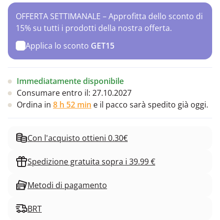
OFFERTA SETTIMANALE – Approfitta dello sconto di
15% su tutti i prodotti della nostra offerta.
Applica lo sconto
GET15
Immediatamente disponibile
Consumare entro il:
27.10.2027
Ordina in
8 h 52 min
e il pacco sarà spedito già oggi.
Con l'acquisto ottieni 0.30€
Spedizione gratuita sopra i 39.99 €
Metodi di pagamento
BRT