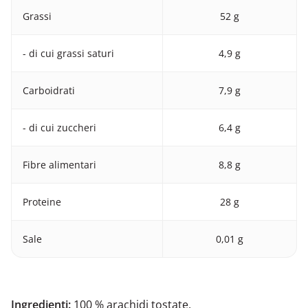
Grassi
52 g
- di cui grassi saturi
4,9 g
Carboidrati
7,9 g
- di cui zuccheri
6,4 g
Fibre alimentari
8,8 g
Proteine
28 g
Sale
0,01 g
Ingredienti:
100 % arachidi tostate.