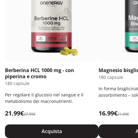
Berberina HCL 1000 mg - con
Magnesio bisgli
piperina e cromo
180 capsule
180 capsule
In forma bisglicina
Per regolare il glucosio nel sangue e il
assorbimento – solo
metabolismo dei macronutrienti.
21.99€
16.99€
27.99€
21.99€
Acquista
A