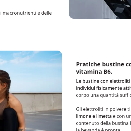
ei macronutrienti e delle
Pratiche bustine co
vitamina B6.
Le bustine con elettroliti
individui fisicamente atti
corpo una quantità suffic
Gli elettroliti in polver
limone e limetta
e con u
contenuto della bustina 
la bevanda è pronta.