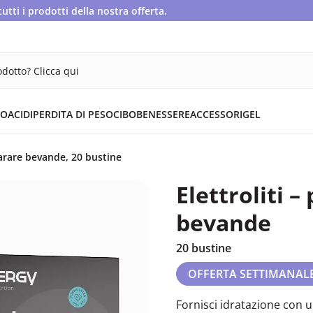
ti i prodotti della nostra offerta.
dotto? Clicca qui
OACIDI
PERDITA DI PESO
CIBO
BENESSERE
ACCESSORI
GEL
parare bevande, 20 bustine
Elettroliti 
bevande
20 bustine
OFFERTA SETTIMANAL
Fornisci idratazione con u