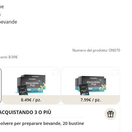
ne
6
 bevande
Numero del prodotto: ON070
iorni: 8.99€
8.49€
/ pz.
7.99€
/ pz.
ACQUISTANDO 3 O PIÙ
– polvere per preparare bevande, 20 bustine