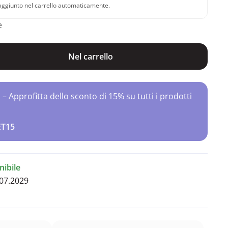
 aggiunto nel carrello automaticamente.
e
Nel carrello
Approfitta dello sconto di 15% su tutti i prodotti
ET15
ibile
07.2029