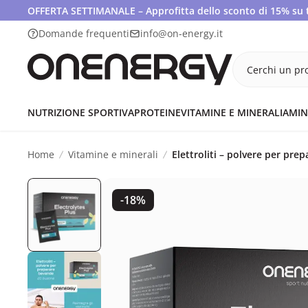
OFFERTA SETTIMANALE – Approfitta dello sconto di 15% su tut
Domande frequenti
info@on-energy.it
Cerchi un pro
NUTRIZIONE SPORTIVA
PROTEINE
VITAMINE E MINERALI
AMIN
Home
Vitamine e minerali
Elettroliti – polvere per pre
-18%