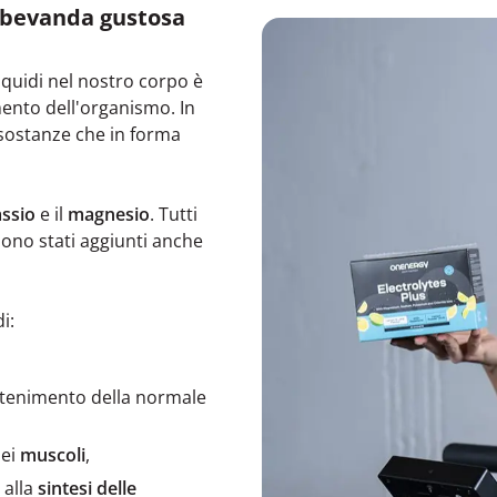
a bevanda gustosa
 liquidi nel nostro corpo è
ento dell'organismo. In
 sostanze che in forma
ssio
e il
magnesio
. Tutti
sono stati aggiunti anche
i:
tenimento della normale
dei
muscoli
,
 alla
sintesi delle