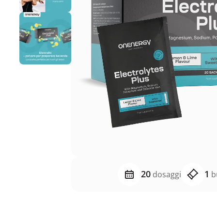
20
1
dosaggi
bu