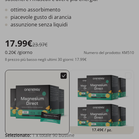
ottimo assorbimento
piacevole gusto di arancia
assunzione senza liquidi
17.99€
23.97€
0.20€
/giorno
Numero del prodotto: KM510
Il prezzo più basso negli ultimi 30 giorni: 17.99€
17.49€
/ pz.
Selezionato:
1
x totale 90 bustine