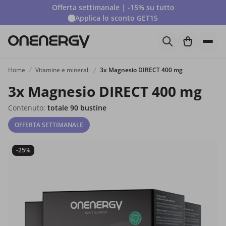
Offerta settimanale | -15% su tutto
Applica lo sconto
GET15
Home
Vitamine e minerali
3x Magnesio DIRECT 400 mg
3x Magnesio DIRECT 400 mg
Contenuto:
totale 90 bustine
OFFERTA SETTIMANALE
-25%