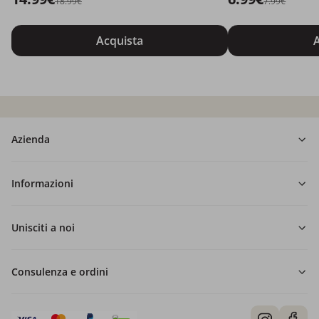
18.99€
7.99€
Acquista
A
Azienda
Informazioni
Unisciti a noi
Consulenza e ordini