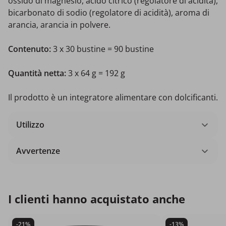
ossido di magnesio, acido citrico (regolatore di acidità),
bicarbonato di sodio (regolatore di acidità), aroma di
arancia, arancia in polvere.
Contenuto:
3 x 30 bustine = 90 bustine
Quantità netta:
3 x 64 g = 192 g
Il prodotto è un integratore alimentare con dolcificanti.
Utilizzo
Avvertenze
I clienti hanno acquistato anche
-21%
-13%