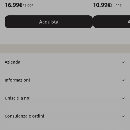
16.99€
10.99€
21.99€
14.99€
Acquista
A
Azienda
Informazioni
Unisciti a noi
Consulenza e ordini