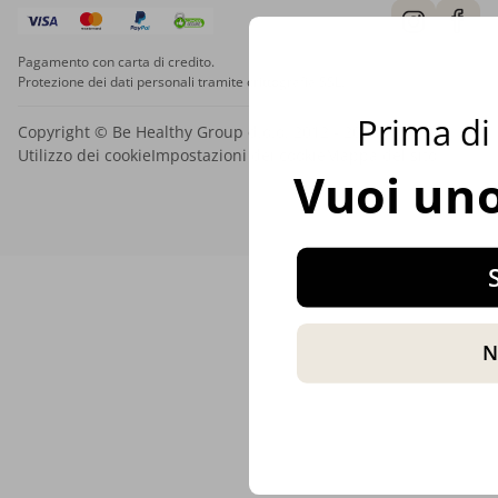
Pagamento con carta di credito.
Protezione dei dati personali tramite crittografia SSL.
Prima di 
Copyright © Be Healthy Group d.o.o. 2012 - 2026
Utilizzo dei cookie
Impostazioni dei cookie
Mappa del sito
Vuoi uno
S
N