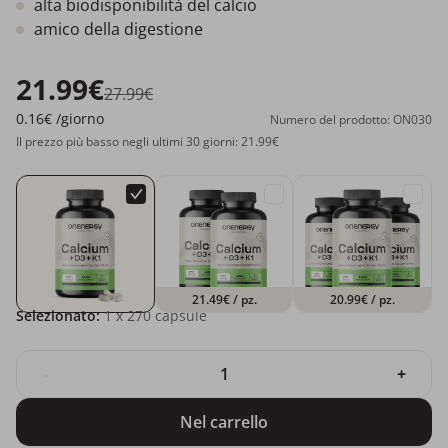
alta biodisponibilità del calcio
amico della digestione
21.99€
27.99€
0.16€
/giorno
Numero del prodotto: ON030
Il prezzo più basso negli ultimi 30 giorni: 21.99€
21.49€
/ pz.
20.99€
/ pz.
Selezionato:
1
x 270 capsule
-
+
Nel carrello