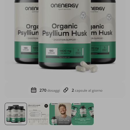
270
2
dosaggi
capsule al giorno