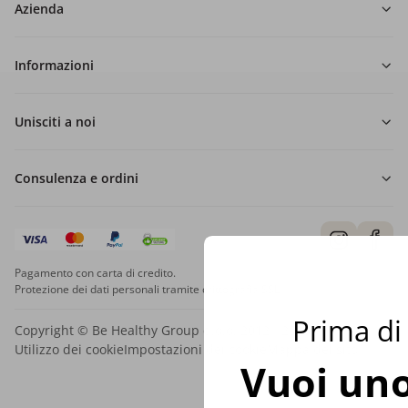
Azienda
Informazioni
Unisciti a noi
Consulenza e ordini
Pagamento con carta di credito.
Protezione dei dati personali tramite crittografia SSL.
Prima di 
Copyright © Be Healthy Group d.o.o. 2012 - 2026
Utilizzo dei cookie
Impostazioni dei cookie
Mappa del sito
Vuoi uno