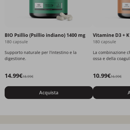
BIO Psillio (Psillio indiano) 1400 mg
Vitamine D3 + K
180 capsule
180 capsule
Supporto naturale per l'intestino e la
La combinazione ch
digestione.
ossa e della coagu
14.99€
10.99€
18.99€
16.99€
Acquista
A