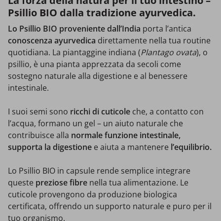
La forza della natura per il tuo intestino –
Psillio BIO dalla tradizione ayurvedica.
Lo Psillio BIO proveniente dall’India
porta l’antica
conoscenza ayurvedica
direttamente nella tua routine
quotidiana. La piantaggine indiana (
Plantago ovata
), o
psillio, è una pianta apprezzata da secoli come
sostegno naturale alla digestione e al benessere
intestinale.
I suoi semi sono
ricchi di cuticole
che, a contatto con
l’acqua, formano un gel – un aiuto naturale che
contribuisce alla
normale funzione intestinale,
supporta la digestione
e
aiuta a mantenere
l’equilibrio.
Lo Psillio BIO in capsule rende semplice integrare
queste
preziose fibre
nella tua alimentazione. Le
cuticole provengono da produzione biologica
certificata, offrendo un supporto naturale e puro per il
tuo organismo.