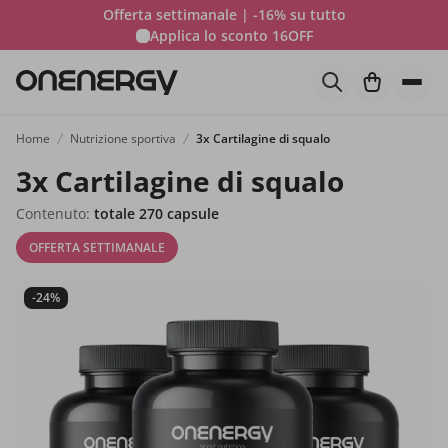
Offerta settimanale | -16% su tutto
Applica lo sconto
16OFF
Home
Nutrizione sportiva
3x Cartilagine di squalo
3x Cartilagine di squalo
Contenuto:
totale 270 capsule
OFFERTA SETTIMANALE
-24%