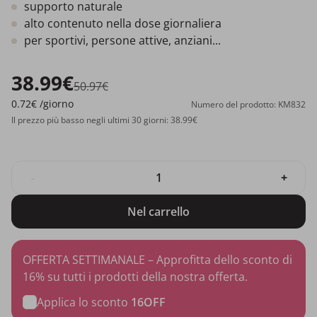
supporto naturale
alto contenuto nella dose giornaliera
per sportivi, persone attive, anziani...
38.99€
50.97€
0.72€
/giorno
Numero del prodotto: KM832
Il prezzo più basso negli ultimi 30 giorni: 38.99€
-
+
Nel carrello
OFFERTA SETTIMANALE – Approfitta dello sconto di
16% su tutti i prodotti della nostra offerta.
Applica lo sconto
16OFF