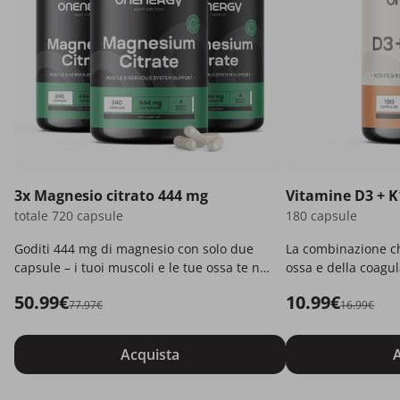
3x Magnesio citrato 444 mg
Vitamine D3 + K
totale 720 capsule
180 capsule
Goditi 444 mg di magnesio con solo due
La combinazione ch
capsule – i tuoi muscoli e le tue ossa te ne
ossa e della coagu
saranno grati!
50.99€
10.99€
77.97€
16.99€
Acquista
A