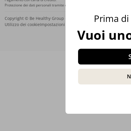
Protezione dei dati personali tramite crittografia SSL.
Prima di 
Copyright © Be Healthy Group d.o.o. 2012 - 2026
Utilizzo dei cookie
Impostazioni dei cookie
Mappa del sito
Vuoi uno
S
N