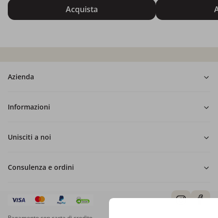
Acquista
A
Azienda
Informazioni
Unisciti a noi
Consulenza e ordini
Pagamento con carta di credito.