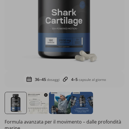
36–45
4–5
dosaggi
capsule al giorno
Formula avanzata per il movimento – dalle profondità
marine.