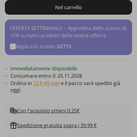
Nel carrello
OFFERTA SETTIMANALE – Approfitta dello sconto di
15% su tutti i prodotti della nostra offerta.
Applica lo sconto
GET15
Immediatamente disponibile
Consumare entro il:
25.11.2028
Ordina in
12 h 45 min
e il pacco sarà spedito già
oggi.
Con l'acquisto ottieni 0.25€
Spedizione gratuita sopra i 39.99 €