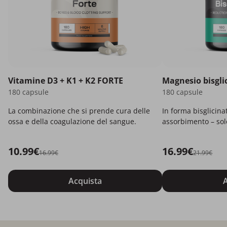
Vitamine D3 + K1 + K2 FORTE
Magnesio bisgli
180 capsule
180 capsule
La combinazione che si prende cura delle
In forma bisglicina
ossa e della coagulazione del sangue.
assorbimento – solo
10.99€
16.99€
16.99€
21.99€
Acquista
A