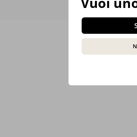
Vuoi uno
S
N