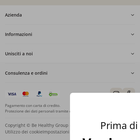
Azienda
Informazioni
Unisciti a noi
Consulenza e ordini
Pagamento con carta di credito.
Protezione dei dati personali tramite crittografia SSL.
Prima di 
Copyright © Be Healthy Group d.o.o. 2012 - 2026
Utilizzo dei cookie
Impostazioni dei cookie
Mappa del sito