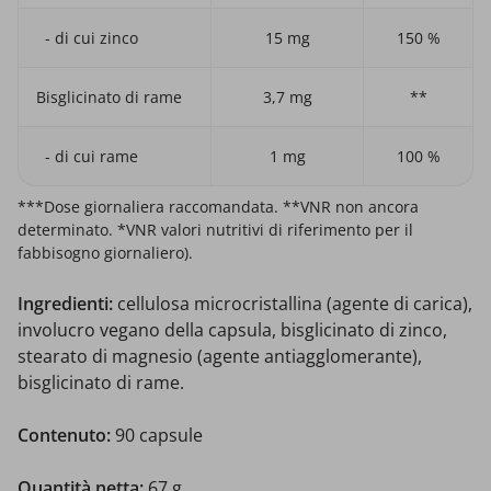
- di cui zinco
15 mg
150 %
Bisglicinato di rame
3,7 mg
**
- di cui rame
1 mg
100 %
***Dose giornaliera raccomandata. **VNR non ancora
determinato. *VNR valori nutritivi di riferimento per il
fabbisogno giornaliero).
Ingredienti:
cellulosa microcristallina (agente di carica),
involucro vegano della capsula, bisglicinato di zinco,
stearato di magnesio (agente antiagglomerante),
bisglicinato di rame.
Contenuto:
90 capsule
Quantità netta:
67 g