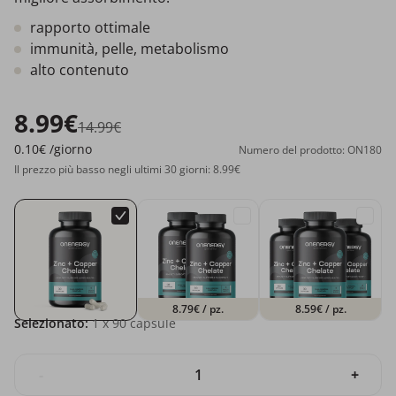
rapporto ottimale
immunità, pelle, metabolismo
alto contenuto
8.99€
14.99€
0.10€
/giorno
Numero del prodotto: ON180
Il prezzo più basso negli ultimi 30 giorni: 8.99€
8.79€
/ pz.
8.59€
/ pz.
Selezionato:
1
x 90 capsule
-
+