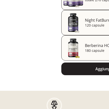
Night FatBur
120 capsule
Berberina HC
180 capsule
Aggiung