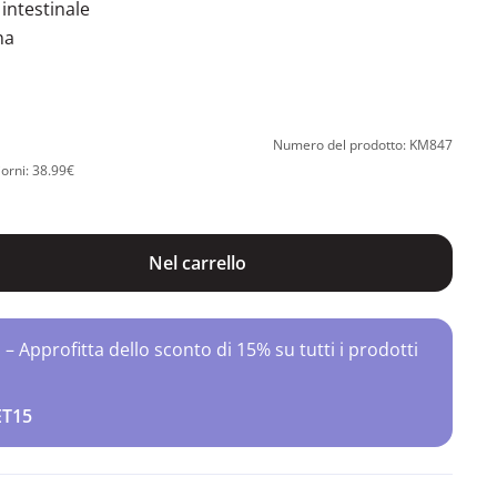
intestinale
na
Numero del prodotto: KM847
iorni: 38.99€
Nel carrello
Approfitta dello sconto di 15% su tutti i prodotti
ET15