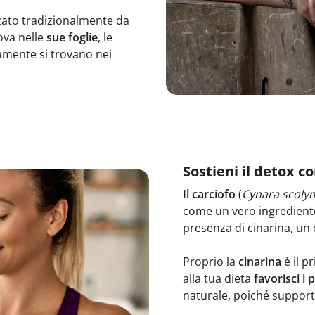
izzato tradizionalmente da
ova nelle
sue foglie
, le
amente si trovano nei
Sostieni il detox co
Il carciofo
(
Cynara scoly
come un vero ingredient
presenza di cinarina, un 
Proprio la
cinarina
è il 
alla tua dieta
favorisci i 
naturale, poiché support