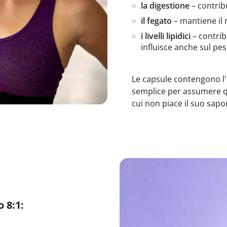
la digestione
– contrib
il fegato
– mantiene il
i livelli lipidici
– contribu
influisce anche sul pe
Le capsule contengono l'
semplice per assumere qu
cui non piace il suo sapo
 8:1: