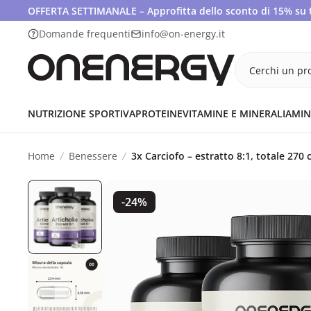
OFFERTA SETTIMANALE – Approfitta dello sconto di 15% su tut
Domande frequenti
info@on-energy.it
Cerchi un pro
NUTRIZIONE SPORTIVA
PROTEINE
VITAMINE E MINERALI
AMIN
Home
Benessere
3x Carciofo – estratto 8:1, totale 270 
-24%