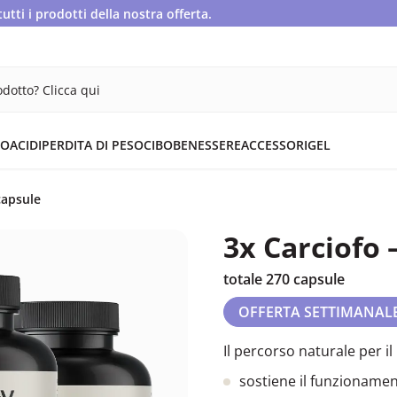
ti i prodotti della nostra offerta.
dotto? Clicca qui
OACIDI
PERDITA DI PESO
CIBO
BENESSERE
ACCESSORI
GEL
capsule
3x Carciofo 
totale 270 capsule
OFFERTA SETTIMANAL
Il percorso naturale per il 
sostiene il funzionamen