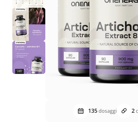
135
2
dosaggi
c