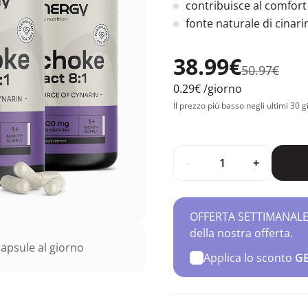
contribuisce al comfort 
fonte naturale di cinari
38.99€
50.97€
0.29€
/giorno
Il prezzo più basso negli ultimi 30 g
-
+
OFFERTA SETTIMANALE – 
della nostra offerta.
apsule al giorno
Applica lo sconto
G