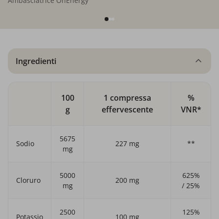
Ambasciatrice OnEnergy
Ingredienti
100
1 compressa
%
g
effervescente
VNR*
5675
Sodio
227 mg
**
mg
5000
625%
Cloruro
200 mg
mg
/ 25%
2500
125%
Potassio
100 mg