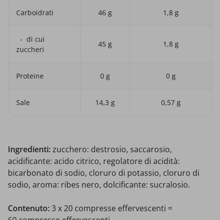
Carboidrati
46 g
1,8 g
- di cui
45 g
1,8 g
zuccheri
Proteine
0 g
0 g
Sale
14,3 g
0,57 g
Ingredienti:
zucchero: destrosio, saccarosio,
acidificante: acido citrico, regolatore di acidità:
bicarbonato di sodio, cloruro di potassio, cloruro di
sodio, aroma: ribes nero, dolcificante: sucralosio.
Contenuto:
3 x 20 compresse effervescenti =