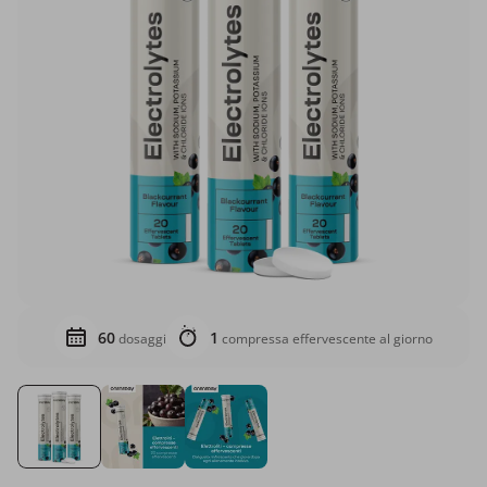
60
1
dosaggi
compressa effervescente al giorno