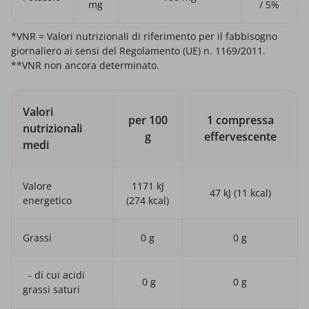
mg
/ 5%
*VNR = Valori nutrizionali di riferimento per il fabbisogno
giornaliero ai sensi del Regolamento (UE) n. 1169/2011.
**VNR non ancora determinato.
Valori
per 100
1 compressa
nutrizionali
g
effervescente
medi
Valore
1171 kJ
47 kJ (11 kcal)
energetico
(274 kcal)
Grassi
0 g
0 g
- di cui acidi
0 g
0 g
grassi saturi