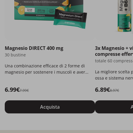
Magnesio DIRECT 400 mg
3x Magnesio + v
compresse effer
30 bustine
totale 60 compress
Una combinazione efficace di 2 forme di
La migliore scelta 
magnesio per sostenere i muscoli e avere
ossa e sistema ner
più energia.
6.99€
6.89€
7.99€
8.97€
Acquista
A