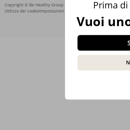
Prima di 
Copyright © Be Healthy Group d.o.o. 2012 - 2026
Utilizzo dei cookie
Impostazioni dei cookie
Mappa del sito
Vuoi uno
S
N