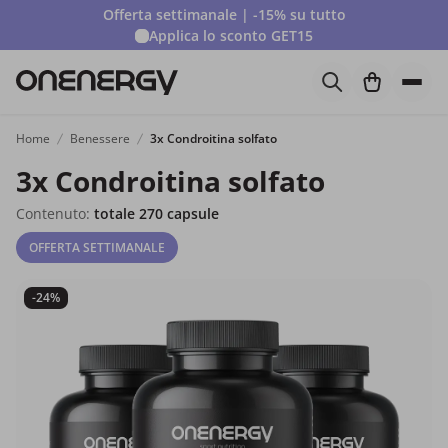
Offerta settimanale | -15% su tutto
Applica lo sconto
GET15
Home
Benessere
3x Condroitina solfato
3x Condroitina solfato
Contenuto:
totale 270 capsule
OFFERTA SETTIMANALE
-24%