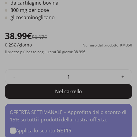
da cartilagine bovina
800 mg per dose
glicosaminoglicano
38.99€
50.97€
0.29€
/giorno
Numero del prodotto: KM850
Il prezzo più basso negli ultimi 30 giorni: 38.99€
-
+
Nel carrello
OFFERTA SETTIMANALE – Approfitta dello sconto di
15% su tutti i prodotti della nostra offerta.
Applica lo sconto
GET15