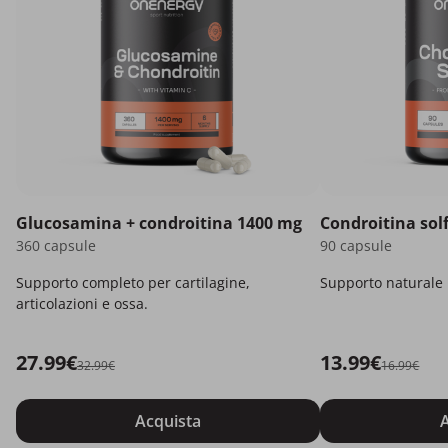
Glucosamina + condroitina 1400 mg
Condroitina sol
360 capsule
90 capsule
Supporto completo per cartilagine,
Supporto naturale p
articolazioni e ossa.
27.99€
13.99€
32.99€
16.99€
Acquista
A