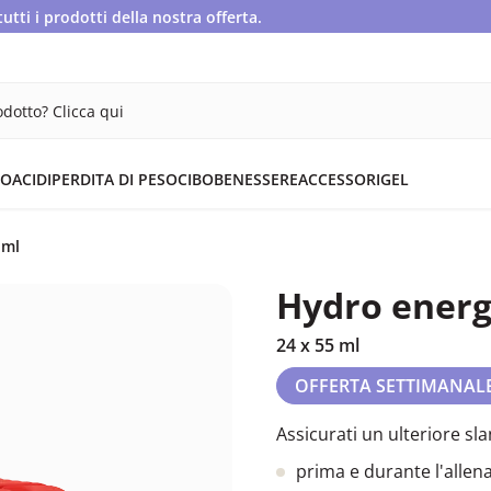
ti i prodotti della nostra offerta.
dotto? Clicca qui
OACIDI
PERDITA DI PESO
CIBO
BENESSERE
ACCESSORI
GEL
 ml
Hydro energy
24 x 55 ml
OFFERTA SETTIMANAL
Assicurati un ulteriore sl
prima e durante l'alle