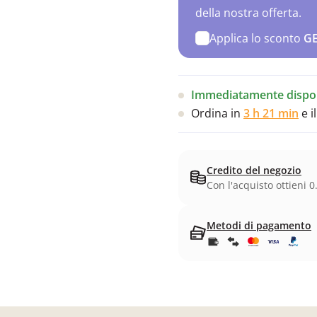
della nostra offerta.
Applica lo sconto
G
Immediatamente dispon
Ordina in
3 h 21 min
e i
Credito del negozio
Con l'acquisto ottieni 0
Metodi di pagamento