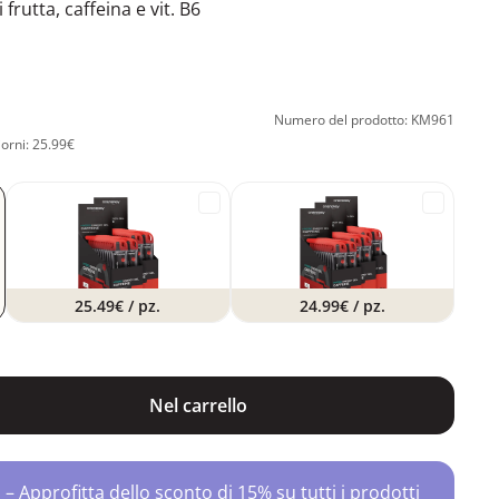
frutta, caffeina e vit. B6
Numero del prodotto: KM961
iorni: 25.99€
25.49€
/ pz.
24.99€
/ pz.
Nel carrello
Approfitta dello sconto di 15% su tutti i prodotti