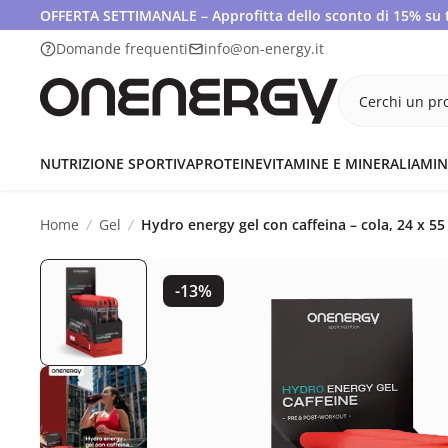
OFFERTA SETTIMANALE – Approfitta dello sconto di 15% su tut
Domande frequenti
info@on-energy.it
Cerchi un pro
NUTRIZIONE SPORTIVA
PROTEINE
VITAMINE E MINERALI
AMIN
Home
Gel
Hydro energy gel con caffeina – cola, 24 x 55
-13%