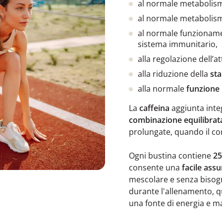
al normale metabolism
al normale metabolismo
al normale funzionam
sistema immunitario,
alla regolazione dell’at
alla riduzione della
st
alla normale
funzione 
La
caffeina
aggiunta inte
combinazione equilibrat
prolungate, quando il co
Ogni bustina contiene
25
consente una
facile ass
mescolare e senza bisogn
durante l'allenamento, 
una fonte di energia e m