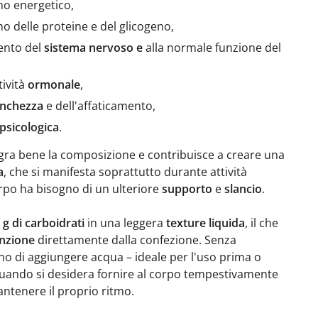
o energetico,
 delle proteine e del glicogeno,
ento del
sistema nervoso e
alla normale funzione del
tività
ormonale
,
anchezza
e dell'affaticamento,
psicologica
.
gra bene la composizione e contribuisce a creare una
a
, che si manifesta soprattutto durante attività
rpo ha bisogno di un ulteriore
supporto
e
slancio
.
 g di carboidrati
in una leggera
texture liquida
, il che
unzione
direttamente dalla confezione. Senza
o di aggiungere acqua – ideale per l'uso prima o
quando si desidera fornire al corpo tempestivamente
antenere il proprio ritmo.