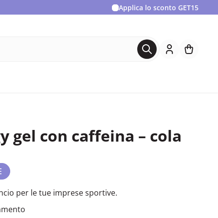
Applica lo sconto
GET15
 gel con caffeina – cola
E
ancio per le tue imprese sportive.
namento