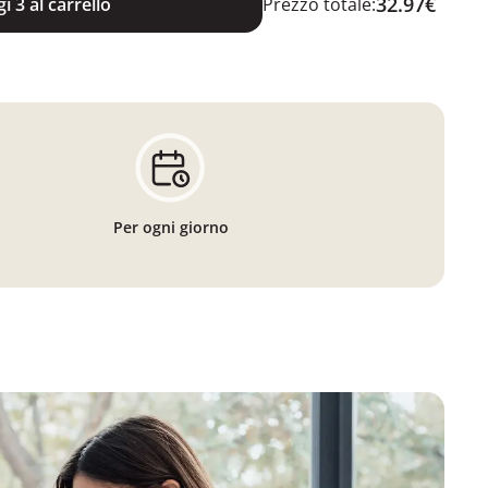
32.97€
i 3 al carrello
Prezzo totale:
Per ogni giorno