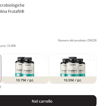
icrobiologiche
lina Frutafit®
Numero del prodotto: ON228
iorni: 10.99€
10.79€
/ pz.
10.59€
/ pz.
e
Nel carrello