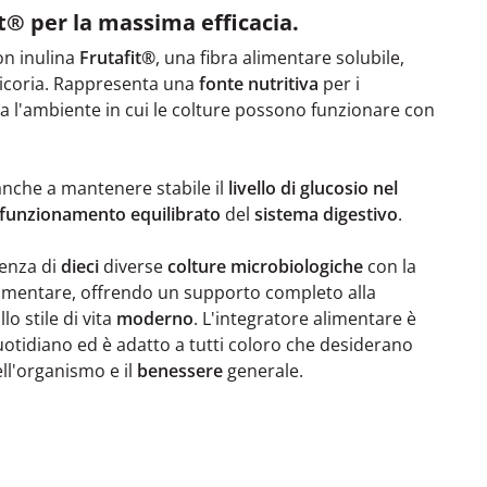
t® per la massima efficacia.
on inulina
Frutafit®
,
una fibra alimentare solubile,
 cicoria. Rappresenta una
fonte nutritiva
per i
 l'ambiente in cui le colture possono funzionare con
 anche a mantenere stabile il
livello di glucosio nel
funzionamento equilibrato
del
sistema digestivo
.
enza di
dieci
diverse
colture microbiologiche
con la
 alimentare, offrendo un supporto completo alla
llo stile di vita
moderno
. L'integratore alimentare è
otidiano ed è adatto a tutti coloro che desiderano
ll'organismo e il
benessere
generale.