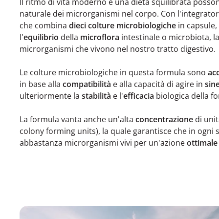
Il ritmo di vita moderno e una dieta squilibrata posson
naturale dei microrganismi nel corpo. Con l'integrato
che combina
dieci colture microbiologiche
in capsule,
l'
equilibrio
della
microflora
intestinale o microbiota, l
microrganismi che vivono nel nostro tratto digestivo.
Le colture microbiologiche in questa formula sono
ac
in base alla
compatibilità
e alla capacità di agire in
sin
ulteriormente la
stabilità
e l'
efficacia
biologica della f
La formula vanta anche un'alta
concentrazione
di unit
colony forming units), la quale garantisce che in ogni 
abbastanza microrganismi vivi per un'azione
ottimale