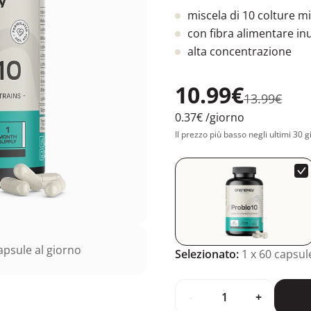
miscela di 10 colture m
con fibra alimentare inu
alta concentrazione
10.99€
13.99€
0.37€
/giorno
Il prezzo più basso negli ultimi 30 g
psule al giorno
Selezionato:
1
x 60 capsul
-
+