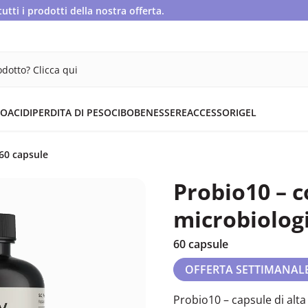
ti i prodotti della nostra offerta.
dotto? Clicca qui
OACIDI
PERDITA DI PESO
CIBO
BENESSERE
ACCESSORI
GEL
60 capsule
Probio10 – 
microbiolog
60 capsule
OFFERTA SETTIMANAL
Probio10 – capsule di alt