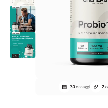
30
2
dosaggi
ca