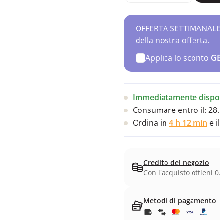
OFFERTA SETTIMANALE – 
della nostra offerta.
Applica lo sconto
G
Immediatamente dispon
Consumare entro il:
28.
Ordina in
4 h 12 min
e i
Credito del negozio
Con l'acquisto ottieni 0
Metodi di pagamento