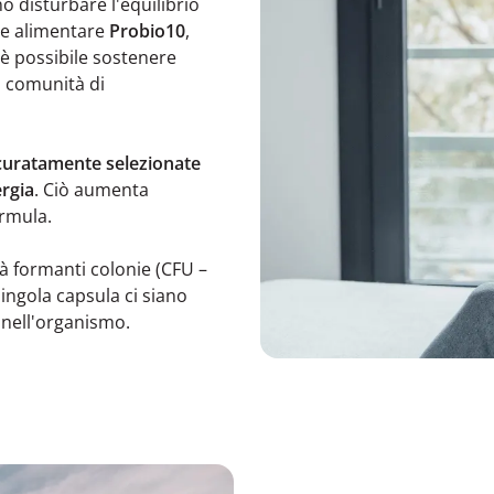
o disturbare l'equilibrio
re alimentare
Probio10
,
 è possibile sostenere
a comunità di
curatamente selezionate
ergia
. Ciò aumenta
ormula.
à formanti colonie (CFU –
singola capsula ci siano
nell'organismo.