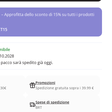
Approfitta dello sconto di 15% su tutti i prodotti
ET15
ibile
10.2028
l pacco sarà spedito già oggi.
Promozioni
.30€
Spedizione gratuita sopra i 39.99 €
Spese di spedizione
BRT