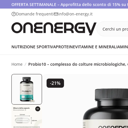
OFFERTA SETTIMANALE – Approfitta dello sconto di 15% su tut
Domande frequenti
info@on-energy.it
Cerchi un pro
NUTRIZIONE SPORTIVA
PROTEINE
VITAMINE E MINERALI
AMIN
Home
Probio10 – complesso do colture microbiologiche, 
-21%