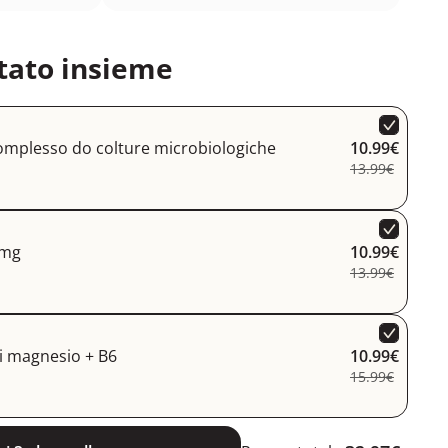
tato insieme
omplesso do colture microbiologiche
10.99€
13.99€
 mg
10.99€
13.99€
i magnesio + B6
10.99€
15.99€