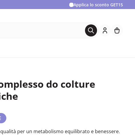
Applica lo sconto
GET15
complesso do colture
iche
E
a qualità per un metabolismo equilibrato e benessere.