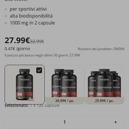
per sportivi attivi
alta biodisponibilità
1000 mg in 2 capsule
27.99€
32.99€
0.47€
/giorno
Numero del prodotto: ON094
Il prezzo più basso negli ultimi 30 giorni: 27.99€
26.99€
/ pz.
25.99€
/ pz.
Selezionato:
1
x 120 capsule
-
+