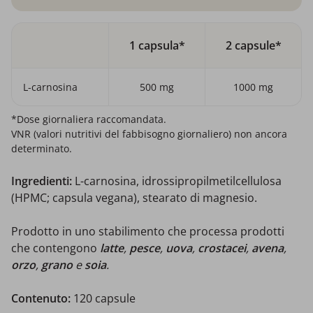
1 capsula*
2 capsule*
L-carnosina
500 mg
1000 mg
*Dose giornaliera raccomandata.
VNR (valori nutritivi del fabbisogno giornaliero) non ancora
determinato.
Ingredienti:
L-carnosina, idrossipropilmetilcellulosa
(HPMC; capsula vegana), stearato di magnesio.
Prodotto in uno stabilimento che processa prodotti
che contengono
latte
,
pesce
,
uova
,
crostacei
,
avena
,
orzo
,
grano
e
soia
.
Contenuto:
120 capsule