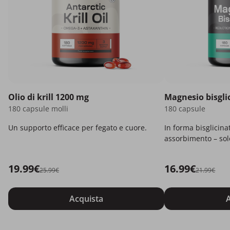
Olio di krill 1200 mg
Magnesio bisgli
180 capsule molli
180 capsule
Un supporto efficace per fegato e cuore.
In forma bisglicina
assorbimento – solo
19.99€
16.99€
25.99€
21.99€
Acquista
A