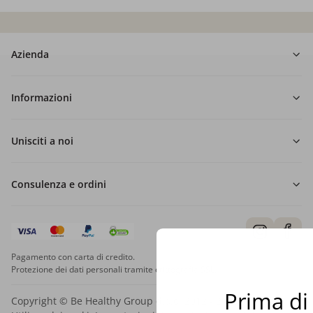
Azienda
Informazioni
Unisciti a noi
Consulenza e ordini
Pagamento con carta di credito.
Protezione dei dati personali tramite crittografia SSL.
Prima di 
Copyright © Be Healthy Group d.o.o. 2012 - 2026