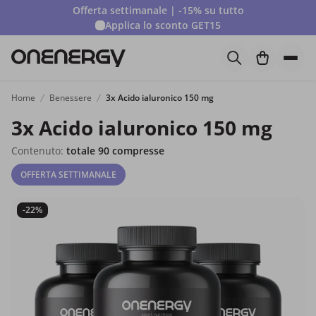
Offerta settimanale | -15% su tutto
Applica lo sconto
GET15
Home
Benessere
3x Acido ialuronico 150 mg
3x Acido ialuronico 150 mg
Contenuto:
totale 90 compresse
OFFERTA SETTIMANALE
-22%