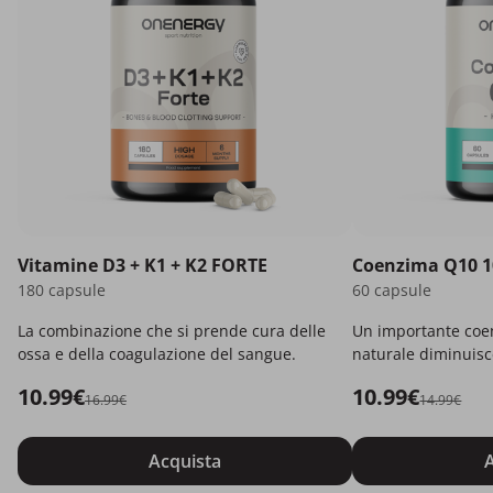
Vitamine D3 + K1 + K2 FORTE
Coenzima Q10 
180 capsule
60 capsule
La combinazione che si prende cura delle
Un importante coe
ossa e della coagulazione del sangue.
naturale diminuisc
10.99€
10.99€
16.99€
14.99€
Acquista
A