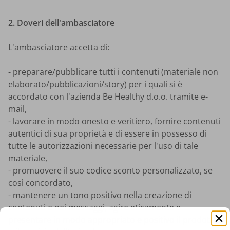
2. Doveri dell'ambasciatore
L'ambasciatore accetta di:
- preparare/pubblicare tutti i contenuti (materiale non
elaborato/pubblicazioni/story) per i quali si è
accordato con l'azienda Be Healthy d.o.o. tramite e-
mail,
- lavorare in modo onesto e veritiero, fornire contenuti
autentici di sua proprietà e di essere in possesso di
tutte le autorizzazioni necessarie per l'uso di tale
materiale,
- promuovere il suo codice sconto personalizzato, se
così concordato,
- mantenere un tono positivo nella creazione di
contenuti e nei messaggi, agire eticamente e
presentare in modo appropriato e positivo il prodotto