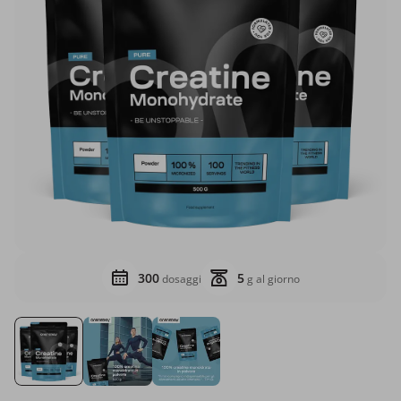
300
5
dosaggi
g al giorno