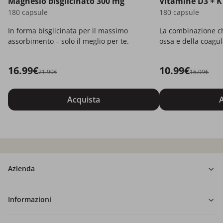
Magnesio bisglicinato 300 mg
Vitamine D3 + K
180 capsule
180 capsule
In forma bisglicinata per il massimo
La combinazione ch
assorbimento – solo il meglio per te.
ossa e della coagu
16.99€
10.99€
21.99€
16.99€
Acquista
A
Azienda
Informazioni