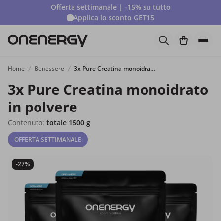
Offerta settimanale | -15% su tutto
Applica lo sconto
GET15
Home
Benessere
3x Pure Creatina monoidrato in polvere
3x Pure Creatina monoidrato
in polvere
Contenuto:
totale 1500 g
OFFERTA SETTIMANALE
-27%