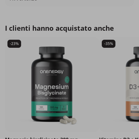
I clienti hanno acquistato anche
-23%
-35%