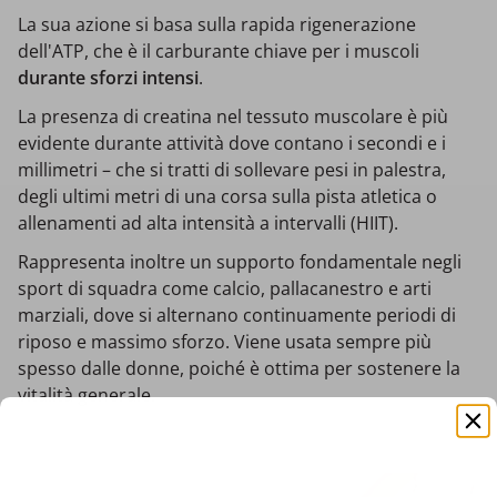
La sua azione si basa sulla rapida rigenerazione
dell'ATP, che è il carburante chiave per i muscoli
durante sforzi intensi
.
La presenza di creatina nel tessuto muscolare è più
evidente durante attività dove contano i secondi e i
millimetri – che si tratti di sollevare pesi in palestra,
degli ultimi metri di una corsa sulla pista atletica o
allenamenti ad alta intensità a intervalli (HIIT).
Rappresenta inoltre un supporto fondamentale negli
sport di squadra come calcio, pallacanestro e arti
marziali, dove si alternano continuamente periodi di
riposo e massimo sforzo. Viene usata sempre più
spesso dalle donne, poiché è ottima per sostenere la
vitalità generale.