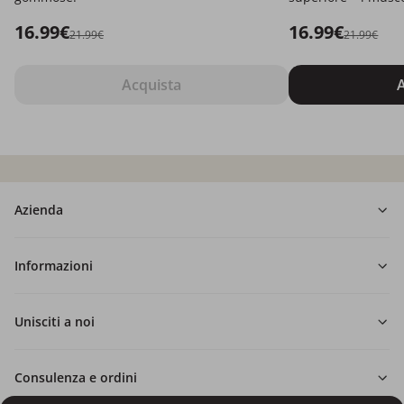
16.99€
16.99€
21.99€
21.99€
Acquista
A
Azienda
Informazioni
Unisciti a noi
Consulenza e ordini