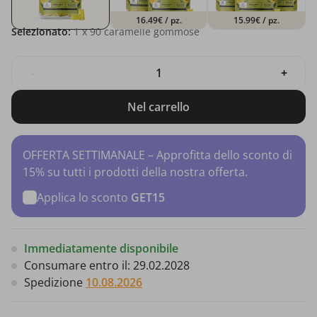
16.49€
/ pz.
15.99€
/ pz.
Selezionato:
1
x 90 caramelle gommose
-
+
Nel carrello
OFFERTA SETTIMANALE – Approfitta dello sconto di
15% su tutti i prodotti della nostra offerta.
Applica lo sconto
GET15
Immediatamente disponibile
Consumare entro il:
29.02.2028
Spedizione
10.08.2026