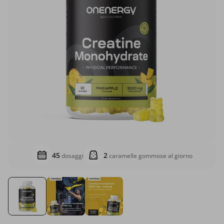
45
2
dosaggi
caramelle gommose al giorno