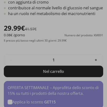
con aggiunta di cromo
contribuisce al normale livello di glucosio nel sangue
ha un ruolo nel metabolismo dei macronutrienti
29.99€
41.97€
0.08€
/giorno
Numero del prodotto: KM891
Il prezzo più basso negli ultimi 30 giorni: 29.99€
-
+
Nel carrello
OFFERTA SETTIMANALE – Approfitta dello sconto di
15% su tutti i prodotti della nostra offerta.
Applica lo sconto
GET15