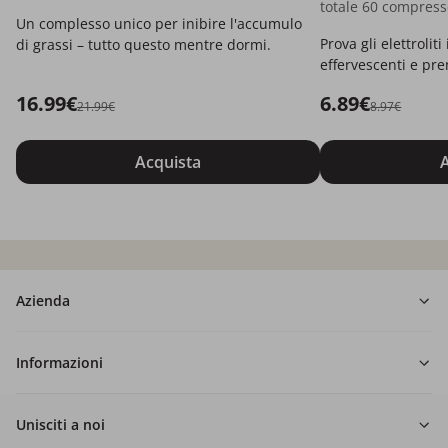
totale 60 compress
Un complesso unico per inibire l'accumulo
Prova gli elettroli
di grassi – tutto questo mentre dormi.
effervescenti e pre
dell'idratazione.
16.99€
6.89€
21.99€
8.97€
Acquista
A
Azienda
Informazioni
Unisciti a noi