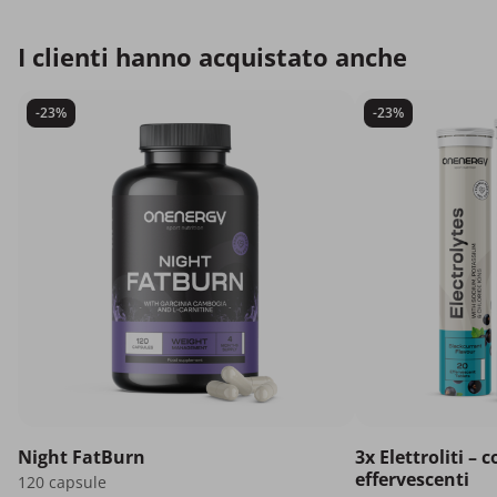
I clienti hanno acquistato anche
-23%
-23%
Night FatBurn
3x Elettroliti –
effervescenti
120 capsule