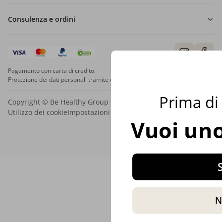
Consulenza e ordini
Pagamento con carta di credito.
Protezione dei dati personali tramite crittografia SSL.
Prima di 
Copyright © Be Healthy Group d.o.o. 2012 - 2026
Utilizzo dei cookie
Impostazioni dei cookie
Mappa del sito
Vuoi uno
S
N