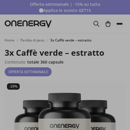
Offerta settimanale | -15% su tutto
Applica lo sconto
GET15
Home
Perdita di peso
3x Caffè verde – estratto
3x Caffè verde – estratto
Contenuto:
totale 360 capsule
OFFERTA SETTIMANALE
-29%