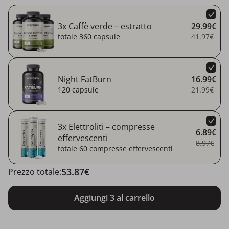
3x Caffè verde – estratto
29.99€
totale 360 capsule
41.97€
Night FatBurn
16.99€
120 capsule
21.99€
3x Elettroliti – compresse
6.89€
effervescenti
8.97€
totale 60 compresse effervescenti
53.87€
Prezzo totale:
Aggiungi 3 al carrello