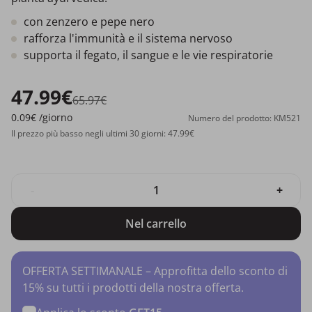
con zenzero e pepe nero
rafforza l'immunità e il sistema nervoso
supporta il fegato, il sangue e le vie respiratorie
47.99€
65.97€
0.09€
/giorno
Numero del prodotto: KM521
Il prezzo più basso negli ultimi 30 giorni: 47.99€
-
+
Nel carrello
OFFERTA SETTIMANALE – Approfitta dello sconto di
15% su tutti i prodotti della nostra offerta.