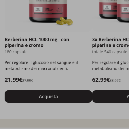
Berberina HCL 1000 mg - con
3x Berberina HC
piperina e cromo
piperina e crom
180 capsule
totale 540 capsule
Per regolare il glucosio nel sangue e il
Per regolare il gluc
metabolismo dei macronutrienti.
metabolismo dei m
21.99€
62.99€
27.99€
83.97€
Acquista
A