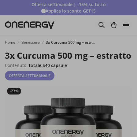
Offerta settimanale | -15% su tutto
Applica lo sconto
GET15
Home
Benessere
3x Curcuma 500 mg – estratto
3x Curcuma 500 mg – estratto
Contenuto:
totale 540 capsule
OFFERTA SETTIMANALE
-27%