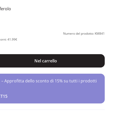
ferolo
Numero del prodotto: KM841
iorni: 41.99€
Nel carrello
Approfitta dello sconto di 15% su tutti i prodotti
ET15