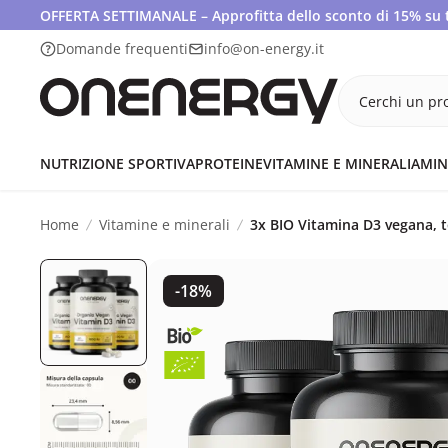
OFFERTA SETTIMANALE – Approfitta dello sconto di 15% su tut
Domande frequenti
info@on-energy.it
Cerchi un pro
NUTRIZIONE SPORTIVA
PROTEINE
VITAMINE E MINERALI
AMIN
Home
Vitamine e minerali
3x BIO Vitamina D3 vegana, t
-18%