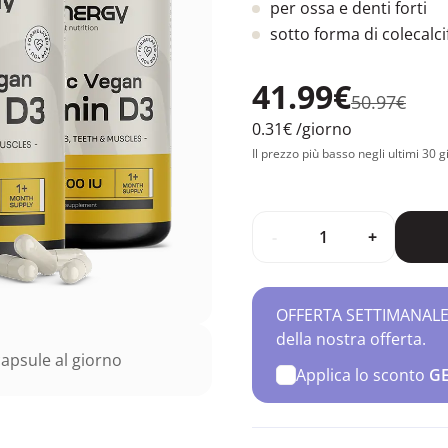
per ossa e denti forti
sotto forma di colecalci
41.99€
50.97€
0.31€
/giorno
Il prezzo più basso negli ultimi 30 g
-
+
OFFERTA SETTIMANALE – 
della nostra offerta.
apsule al giorno
Applica lo sconto
G