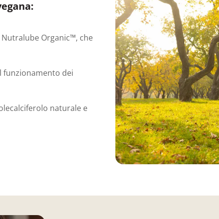
vegana:
 Nutralube Organic™, che
al funzionamento dei
lecalciferolo naturale e