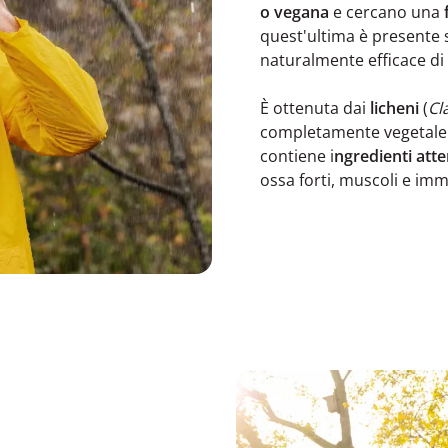
o vegana
e cercano una
quest'ultima è presente s
naturalmente efficace di
È ottenuta dai
licheni
(
Cl
completamente vegetale e
contiene i
ngredienti att
ossa forti, muscoli e im