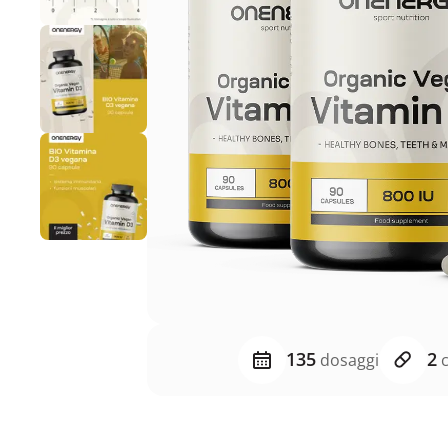
135
2
dosaggi
c