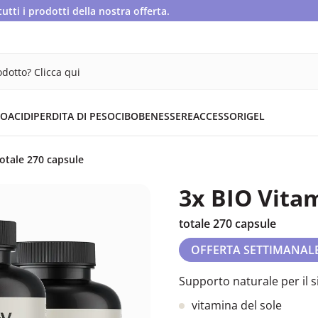
ti i prodotti della nostra offerta.
dotto? Clicca qui
OACIDI
PERDITA DI PESO
CIBO
BENESSERE
ACCESSORI
GEL
otale 270 capsule
3x BIO Vita
totale 270 capsule
OFFERTA SETTIMANAL
Supporto naturale per il s
vitamina del sole