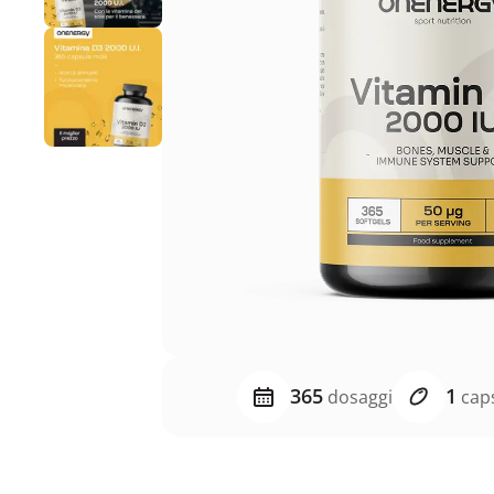
365
1
dosaggi
caps