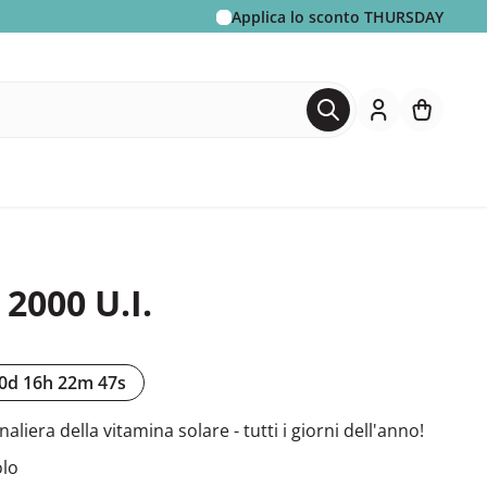
Applica lo sconto
THURSDAY
2000 U.I.
0d 16h 22m 46s
aliera della vitamina solare - tutti i giorni dell'anno!
olo