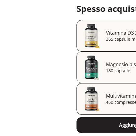
Spesso acquis
Vitamina D3 
365 capsule mo
Magnesio bis
180 capsule
Multivitamin
450 compress
Aggiung