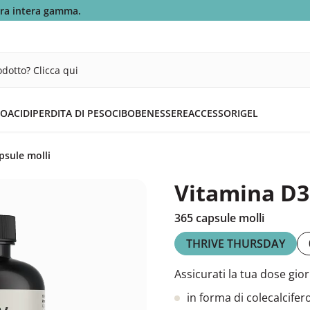
tra intera gamma.
dotto? Clicca qui
OACIDI
PERDITA DI PESO
CIBO
BENESSERE
ACCESSORI
GEL
psule molli
Vitamina D3 
365 capsule molli
THRIVE THURSDAY
Assicurati la tua dose giorn
in forma di colecalcifer