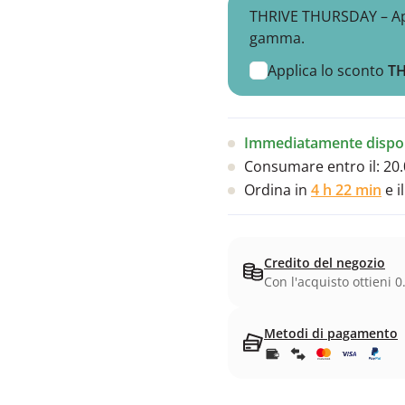
THRIVE THURSDAY – Appr
gamma.
Applica lo sconto
T
Immediatamente dispon
Consumare entro il:
20.
Ordina in
4 h 22 min
e i
Credito del negozio
Con l'acquisto ottieni 0
Metodi di pagamento