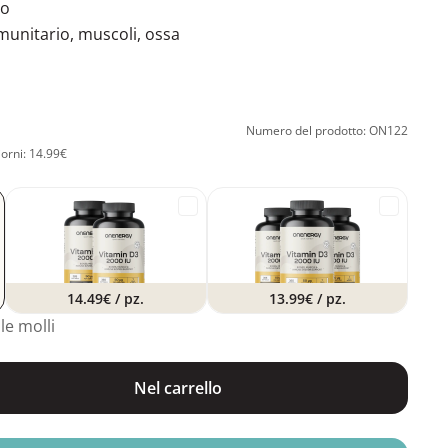
to
munitario, muscoli, ossa
Numero del prodotto: ON122
iorni: 14.99€
14.49€
/ pz.
13.99€
/ pz.
le molli
Nel carrello