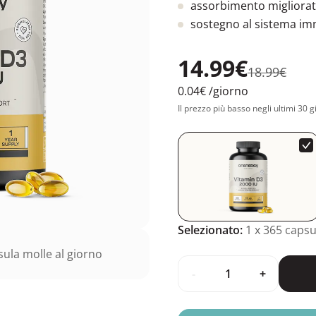
assorbimento migliora
sostegno al sistema im
14.99€
18.99€
0.04€
/giorno
Il prezzo più basso negli ultimi 30 g
Selezionato:
1
x 365 capsu
ula molle al giorno
-
+