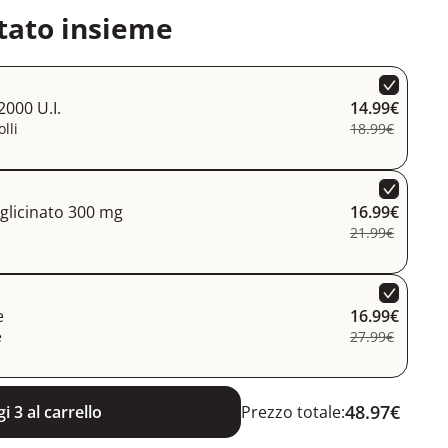
tato insieme
2000 U.I.
14.99€
lli
18.99€
glicinato 300 mg
16.99€
21.99€
e
16.99€
e
27.99€
48.97€
i 3 al carrello
Prezzo totale: