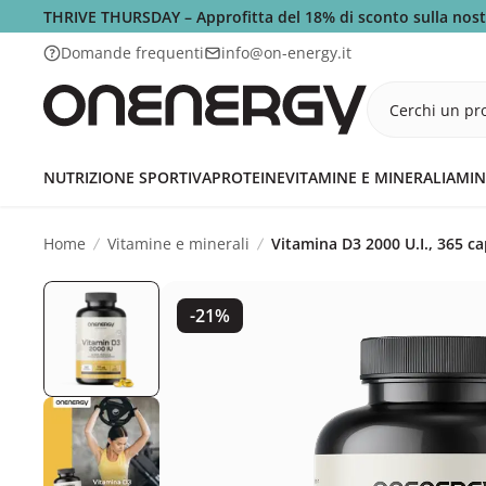
THRIVE THURSDAY – Approfitta del 18% di sconto sulla nos
Domande frequenti
info@on-energy.it
Cerchi un pro
NUTRIZIONE SPORTIVA
PROTEINE
VITAMINE E MINERALI
AMIN
Home
Vitamine e minerali
Vitamina D3 2000 U.I., 365 ca
-21%