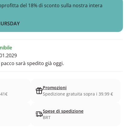
ofitta del 18% di sconto sulla nostra intera
HURSDAY
ibile
01.2029
l pacco sarà spedito già oggi.
Promozioni
.41€
Spedizione gratuita sopra i 39.99 €
Spese di spedizione
BRT